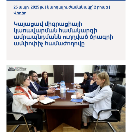
25 ապր, 2025 թ. | կարդալու ժամանակը՝ 2 րոպե |
Վիդեո
Կայացավ միգրացիայի
կառավարման համակարգի
ամրապնդմանն ուղղված ծրագրի
ամփոփիչ համաժողովը