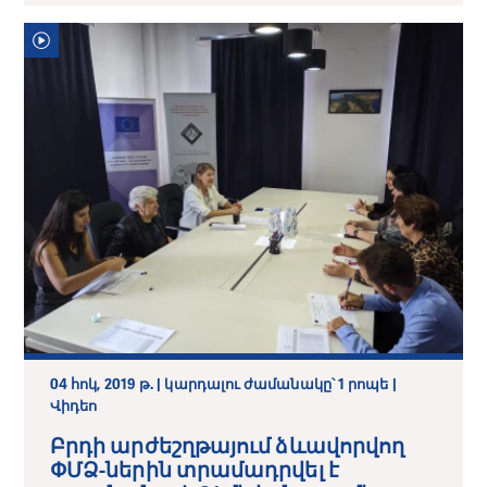
04 հոկ, 2019 թ. | կարդալու ժամանակը՝ 1 րոպե |
Վիդեո
Բրդի արժեշղթայում ձևավորվող
ՓՄՁ-ներին տրամադրվել է