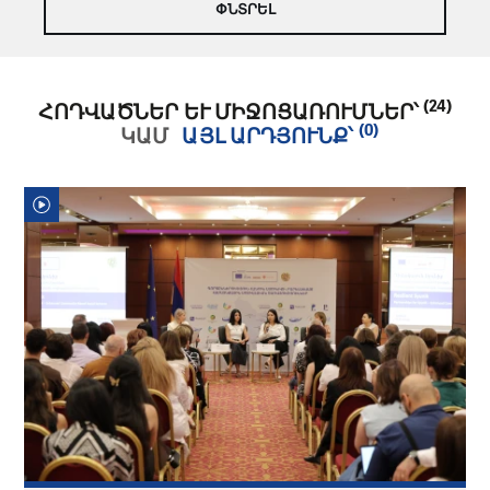
(24)
ՀՈԴՎԱԾՆԵՐ ԵՒ ՄԻՋՈՑԱՌՈՒՄՆԵՐ՝
(0)
ԿԱՄ
ԱՅԼ ԱՐԴՅՈՒՆՔ՝