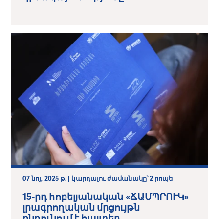
07 նոյ, 2025 թ. | կարդալու ժամանակը՝ 2 րոպե
15-րդ հոբելյանական «ՃԱՄՊՐՈՒԿ»
լրագրողական մրցույթն
ընդունում է հայտեր