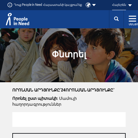
Դուք People in Need Հայաստանի կայքում եք
Հայերեն
ՄԵՆՅՈ
Přeskočit na obsah
Փնտրել
ՈՐՈՆՄԱՆ ԱՐԴՅՈՒՆՔԸ՝24ՈՐՈՆՄԱՆ ԱՐԴՅՈՒՆՔԸ՝
Որոնել ըստ պիտակի
: Մամուլի
հաղորդագրություններ