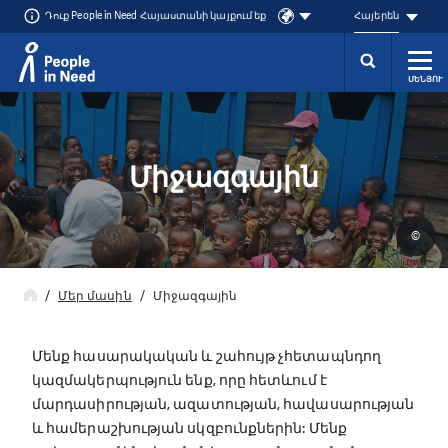
Դուք People in Need Հայաստանի կայքում եք
Հայերեն
ՄԵՆՅՈՒ
Přeskočit na obsah
Միջազգային
©
Մեր մասին
Միջազգային
Մենք հասարակական և շահույթ չհետապնդող
կազմակերպություն ենք, որը հետևում է
մարդասիրության, ազատության, հավասարության
և համերաշխության սկզբունքներին: Մենք