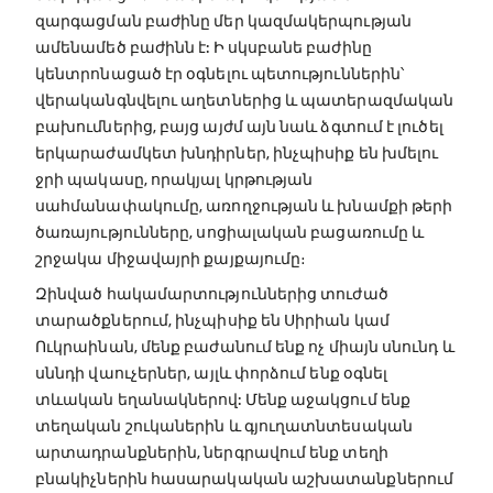
զարգացման բաժինը մեր կազմակերպության
ամենամեծ բաժինն է: Ի սկսբանե բաժինը
կենտրոնացած էր օգնելու պետություններին՝
վերականգնվելու աղետներից և պատերազմական
բախումներից, բայց այժմ այն նաև ձգտում է լուծել
երկարաժամկետ խնդիրներ, ինչպիսիք են խմելու
ջրի պակասը, որակյալ կրթության
սահմանափակումը, առողջության և խնամքի թերի
ծառայությունները, սոցիալական բացառումը և
շրջակա միջավայրի քայքայումը։
Զինված հակամարտություններից տուժած
տարածքներում, ինչպիսիք են Սիրիան կամ
Ուկրաինան, մենք բաժանում ենք ոչ միայն սնունդ և
սննդի վաուչերներ, այլև փորձում ենք օգնել
տևական եղանակներով: Մենք աջակցում ենք
տեղական շուկաներին և գյուղատնտեսական
արտադրանքներին, ներգրավում ենք տեղի
բնակիչներին հասարակական աշխատանքներում