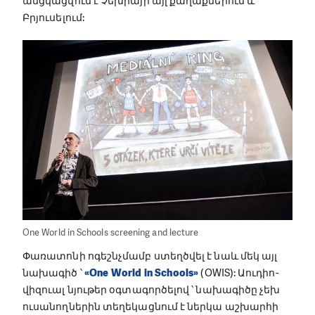
Social Work in the Czech Republic
Մեր սոցիալական աշխատանքի մի մասն է
կազմում նաև աղքատ և սոցիալապես մերժված
ընտանիքներին ընտանեկան խորհրդատվություն
տրամադրելը, երեխաներին ու պատանիներին
նախադպրոցական ակումբներում կրթելը։ Դրանից
բացի, մենք առաջարկում ենք նաև կարիերայի
վերաբերյալ խորհրդատվություն և աջակցություն
հանցագործության զոհերի համար:
«The One World»
կինոփառատոնը միջազգային
կինոփառատոն է, որի առանցքում մարդու
իրավունքներն են: Իր տեսակի մեջ այն դարձել է
ամենակարևոր փառատոնն աշխարհում՝
յուրաքանչյուր տարի շուրջ 120 հազար
հանդիսատեսի ցուցադրելով իր պրեմիերաները։