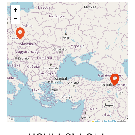
+
−
Leaflet
|
©
OpenStreetMap
contributors