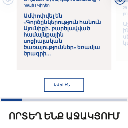
րոպե | Վիդեո
29
ր
Ամփոփվել են
«Գործընկերություն հանուն
Ա
Սյունիքի․ բարելավված
ի
համայնքային
ս
սոցիալական
կ
ծառայություններ» եռամյա
ծրագրի...
ԱՎԵԼԻՆ
1
2
3
4
5
6
ՈՐՏԵՂ ԵՆՔ ԱՋԱԿՑՈՒՄ