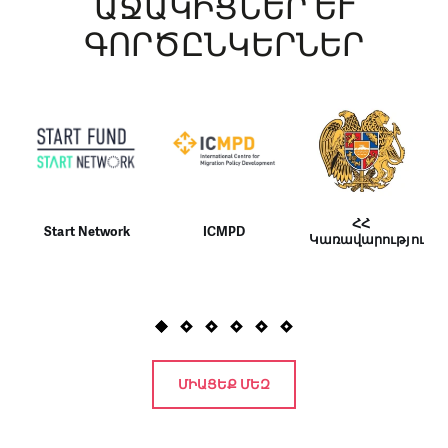
ԱՋԱԿԻՑՆԵՐ ԵՒ Գ
ՈՐԾԸՆԿԵՐՆԵՐ
ՀՀ
Start Network
ICMPD
Կառավարություն
ՄԻԱՑԵՔ ՄԵԶ