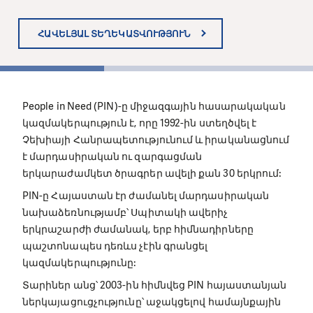
ՀԱՎԵԼՅԱԼ ՏԵՂԵԿԱՏՎՈՒԹՅՈՒՆ
ՀԱՎԵԼՅԱԼ ՏԵՂԵԿԱՏՎՈՒԹՅՈՒՆ
ՀԱՎԵԼՅԱԼ ՏԵՂԵԿԱՏՎՈՒԹՅՈՒՆ
1
People in Need (PIN)-ը միջազգային հասարակական
կազմակերպություն է, որը 1992-ին ստեղծվել է
Չեխիայի Հանրապետությունում և իրականացնում
է մարդասիրական ու զարգացման
երկարաժամկետ ծրագրեր ավելի քան 30 երկրում:
PIN-ը Հայաստան էր ժամանել մարդասիրական
նախաձեռնությամբ՝ Սպիտակի ավերիչ
երկրաշարժի ժամանակ, երբ հիմնադիրները
պաշտոնապես դեռևս չէին գրանցել
կազմակերպությունը:
Տարիներ անց՝ 2003-ին հիմնվեց PIN հայաստանյան
ներկայացուցչությունը՝ աջակցելով համայնքային