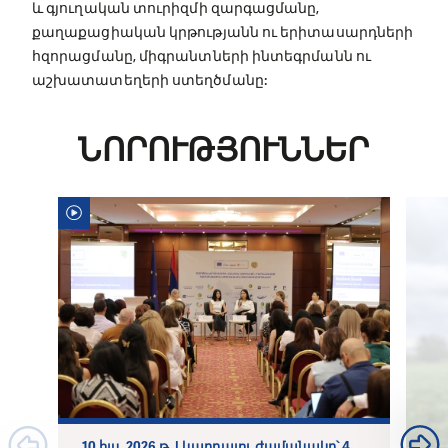
և գյուղական տուրիզմի զարգացմանը,
քաղաքացիական կրթությանն ու երիտասարդների
հզորացմանը, միգրանտների ինտեգրմանն ու
աշխատատեղերի ստեղծմանը:
ՆՈՐՈՒԹՅՈՒՆՆԵՐ
10 հլս, 2026 թ. | կարդալու ժամանակը՝ 4