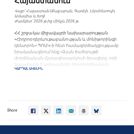
Հայաստանում
Վայր՝ Հայաստան (Քաջարան, Գառնի, Լերմոնտովո,
Ամասիա և Խոյ)
Ժամկետ՝ 2026 թ-ից մինչև 2026 թ․
ՀՀ շրջակա միջավայրի նախարարության
«Հիդրոօդերևութաբանության և մոնիթորինգի
կենտրոն» ՊՈԱԿ-ի հետ համագործակցությամբ
իրականացնում ենք «Ձյան ծածկույթի
փորձնական մշտադիտարկում» ծրագիրը, որի
նպատակն է ամրապնդել հիդրոլոգիական
ԿԱՐԴԱԼ ԱՎԵԼԻՆ
մշտադիտարկման և ջրային ռեսուրսների
կառավարման ազգային կարողությունները։
Հիմնվելով Աղետների ռիսկի կառավարման
(ԱՌԿ) և Վաղ նախազգուշացման
համակարգերի (ՎՆՀ) ոլորտում մեր փորձի
վրա՝ նախաձեռնությունը միտված է
Share
բարելավելու ձյան ծածկույթի վերաբերյալ
իրական ժամանակում տվյալների
հասանելիությունն ու որակը՝ որպես
Հայաստանի ջրային համակարգերի և