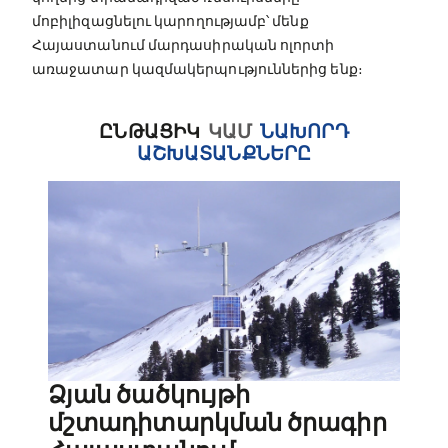
մոբիլիզացնելու կարողությամբ՝ մենք
Հայաստանում մարդասիրական ոլորտի
առաջատար կազմակերպություններից ենք։
ԸՆԹԱՑԻԿ
ԿԱՄ
ՆԱԽՈՐԴ
ԱՇԽԱՏԱՆՔՆԵՐԸ
Ձյան ծածկույթի
մշտադիտարկման ծրագիր