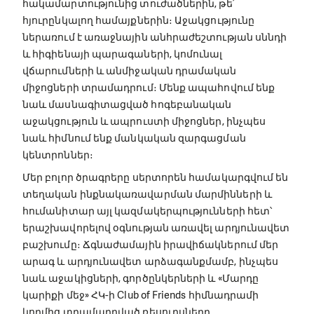
հակամարտությունից տուժածներին, թե՛
հյուրընկալող համայքներին։ Աջակցությունը
ներառում է առաջնային անհրաժեշտության սննդի
և հիգիենայի պարագաների, կոմունալ
վճարումների և անմիջական դրամական
միջոցների տրամադրում։ Մենք ապահովում ենք
նաև մասնագիտացված հոգեբանական
աջակցություն և ապրուստի միջոցներ, ինչպես
նաև հիմնում ենք մանկական զարգացման
կենտրոններ։
Մեր բոլոր ծրագրերը սերտորեն համակարգվում են
տեղական ինքնակառավարման մարմինների և
հումանիտար այլ կազմակերպությունների հետ՝
երաշխավորելով օգնության առավել արդյունավետ
բաշխումը։ Ճգնաժամային իրավիճակներում մեր
արագ և արդյունավետ արձագանքմամբ, ինչպես
նաև աջակիցների, գործընկերների և «Մարդը
կարիքի մեջ» ՀԿ-ի Club of Friends հիմնադրամի
կողմից տրամադրված ռեսուրսները