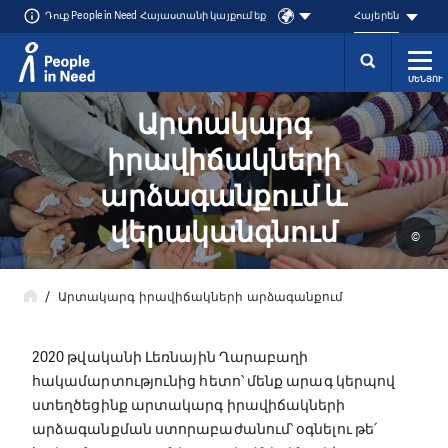
Դուք People in Need Հայաստանի կայքում եք
Հայերեն
ՄԵՆՅՈՒ
Přeskočit na obsah
Արտակարգ
իրավիճակների
արձագանքում և
վերականգնում
©
Արտակարգ իրավիճակների արձագանքում
2020 թվականի Լեռնային Ղարաբաղի
հակամարտությունից հետո՝ մենք արագ կերպով
ստեղծեցինք արտակարգ իրավիճակների
արձագանքման ստորաբաժանում՝ օգնելու թե՛