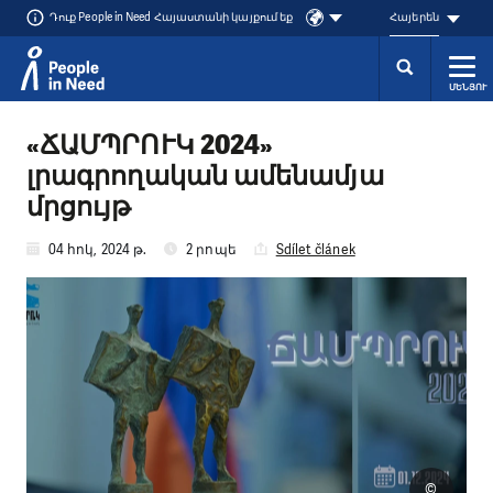
Դուք People in Need Հայաստանի կայքում եք
Հայերեն
ՄԵՆՅՈՒ
Přeskočit na obsah
«ՃԱՄՊՐՈՒԿ 2024»
լրագրողական ամենամյա
մրցույթ
04 հոկ, 2024 թ.
2 րոպե
Sdílet článek
©