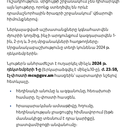
Ուշադրություն․ մրցույթի շրջանակում չեն դիտարկվի
այն նյութերը, որոնք ստեղծվել են որևէ
դրամաշնորհային ծրագրի շրջանակում՝ վճարովի
հիմունքներով։
Ներկայացված աշխատանքները կգնահատվեն
ժյուրիի կողմից, ինչի արդյունքում կազդարարվեն 1-
ին, 2-րդ և 3-րդ մրցանակների հաղթողները։
Մրցանակաբաշխությունը տեղի կունենա 2024 թ.
դեկտեմբերին։
Նյութերն անհրաժեշտ է ուղարկել մինչև
2024 թ.
դեկտեմբերի 1-ը
(երկարաձգվել է մինչև10-ը),
ժ. 23։59,
էլ-փոստի mcs@gov.am
հասցեին՝ պարտադիր նշելով
հետևյալը.
հեղինակի անունը և ազգանունը, հեռախոսի
համարը, էլ-փոստի հասցեն,
հրապարակման ամսաթիվը, հղումը,
հեղինակության լրացուցիչ հիմնավորում (եթե
մասնակիցը տեսնում է դրա կարիքը),
լրատվամիջոցի անվանումը։