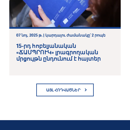
07 նոյ, 2025 թ. | կարդալու ժամանակը՝ 2 րոպե
15-րդ հոբելյանական
«ՃԱՄՊՐՈՒԿ» լրագրողական
մրցույթն ընդունում է հայտեր
ԱՅԼ ՀՈԴՎԱԾՆԵՐ