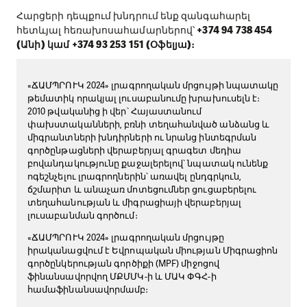
Հարցերի դեպքում խնդրում ենք զանգահարել
հետևյալ հեռախոսահամարներով՝
+374 94 738 454
(Անի) կամ +374 93 253 151 (Օֆելյա)։
«ՃԱՄՊՐՈՒԿ 2024» լրագրողական մրցույթի նպատակը
թեմատիկ որակյալ լուսաբանումը խրախուսելն է։
2010 թվականից ի վեր՝ Հայաստանում
փախստականների, բռնի տեղահանված անձանց և
միգրանտների խնդիրների ու նրանց ինտեգրման
գործընթացների վերաբերյալ գրագետ մեդիա
բովանդակությունը քաջալերելով՝ նպատակ ունենք
ոգեշնչելու լրագրողներին՝ առավել ընդգրկուն,
ճշմարիտ և անաչառ մոտեցումներ ցուցաբերելու
տեղահանության և միգրացիայի վերաբերյալ
լուսաբանման գործում։
«ՃԱՄՊՐՈՒԿ 2024» լրագրողական մրցույթը
իրականացվում է Եվրոպական միության Միգրացիոն
գործընկերության գործիքի (MPF) միջոցով
ֆինանսավորվող ՄՔՄՄԿ-ի և ՄԱԿ ՓԳՀ-ի
համաֆինանսավորմամբ։