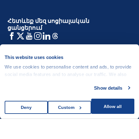
Հետևեք մեզ սոցիալական
ցանցերում
This website uses cookies
Մեր մասին
We use cookies to personalise content and ads, to provide
social media features and to analyse our traffic. We also
share information about your use of our site with our social
Մեր աշխատանքները
Show details
media, advertising and analytics partners who may
combine it with other information that you’ve provided to
them or that they’ve collected from your use of their
Allow all
Deny
Custom
Այլ
services.
Հետադարձ կապ