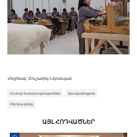
Հեղինակ՝ Շուշանիկ Ներսեսյան
Մամուլի հաղորդագրություններ
Զբաղվածություն
Մեր ծրագրերը
ԱՅԼ ՀՈԴՎԱԾՆԵՐ