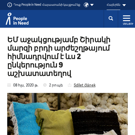
Դուք People in Need Հայաստանի կայքում եք
Հայերեն
ՄԵՆՅՈՒ
Přeskočit na obsah
ԵՄ աջակցությամբ Շիրակի
մարզի բրդի արժեշղթայում
հիմնադրվում է ևս 2
ընկերություն 9
աշխատատեղով
08 հլս, 2020 թ.
2 րոպե
Sdílet článek