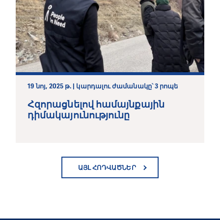
19 նոյ, 2025 թ. | կարդալու ժամանակը՝ 3 րոպե
Հզորացնելով համայնքային
դիմակայունությունը
ԱՅԼ ՀՈԴՎԱԾՆԵՐ