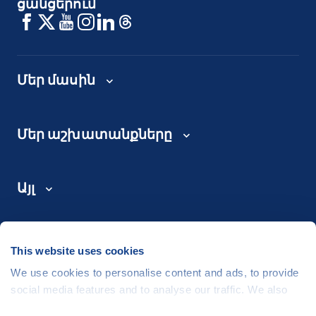
ցանցերում
Մեր մասին
Մեր աշխատանքները
Այլ
Հետադարձ կապ
This website uses cookies
We use cookies to personalise content and ads, to provide
social media features and to analyse our traffic. We also
©
People in Need
, Šafaříkova 635/24, 120 00 Praha 2 Czech Republic
share information about your use of our site with our social