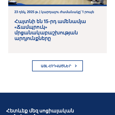
23 դեկ, 2025 թ. | կարդալու ժամանակը՝ 1 րոպե
Հայտնի են 15-րդ ամենամյա
«Ճամպրուկ»
մրցանակաբաշխության
արդյունքները
ԱՅԼ ՀՈԴՎԱԾՆԵՐ
Հետևեք մեզ սոցիալական