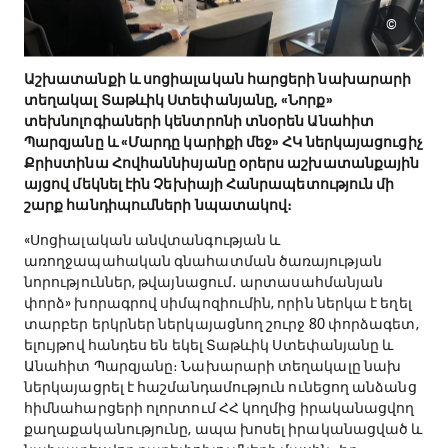
©
Աշխատանքի և սոցիալական հարցերի նախարարի
տեղակալ Տաթևիկ Ստեփանյանը, «Նորք»
տեխնոլոգիաների կենտրոնի տնօրեն Անահիտ
Պարզյանը և «Մարդը կարիքի մեջ» ՀԿ ներկայացուցիչ
Քրիստինա Հովհաննիսյանը օրերս աշխատանքային
այցով մեկնել էին Չեխիայի Հանրապետություն մի
շարք հանդիպումների նպատակով։
«Սոցիալական անվտանգության և
առողջապահական գնահատման ծառայության
նորություններ, թվայնացում․ արտասահմանյան
փորձ» խորագրով սիմպոզիումին, որին ներկա է եղել
տարբեր երկրներ ներկայացնող շուրջ 80 փորձագետ,
ելույթով հանդես են եկել Տաթևիկ Ստեփանյանը և
Անահիտ Պարզյանը։ Նախարարի տեղակալը նախ
ներկայացրել է հաշմանդամություն ունեցող անձանց
հիմնահարցերի ոլորտում ՀՀ կողմից իրականացվող
քաղաքականությունը, ապա խոսել իրականացված և