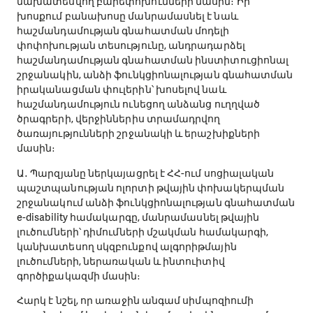
նախատեսվող բարեփոխումների մասին։ Իր
խոսքում բանախոսը մանրամասնել է նաև
հաշմանդամության գնահատման մոդելի
փոփոխության տեսությունը, անդրադարձել
հաշմանդամության գնահատման ինստիտուցիոնալ
շրջանակին, անձի ֆունկցիոնալության գնահատման
իրականացման փուլերին՝ խոսելով նաև
հաշմանդամություն ունեցող անձանց ուղղված
ծրագրերի, վերջիններիս տրամադրվող
ծառայությունների շրջանակի և երաշխիքների
մասին։
Ա․ Պարզյանը ներկայացրել է ՀՀ-ում սոցիալական
պաշտպանության ոլորտի թվային փոխակերպման
շրջանակում անձի ֆունկցիոնալության գնահատման
e-disability համակարգը, մանրամասնել թվային
լուծումների՝ դիմումների մշակման համակարգի,
կանխատեսող սկզբունքով ալգորիթմային
լուծումների, ներառական և ինտուիտիվ
գործիքակազմի մասին։
Հարկ է նշել, որ առաջին անգամ սիմպոզիումի