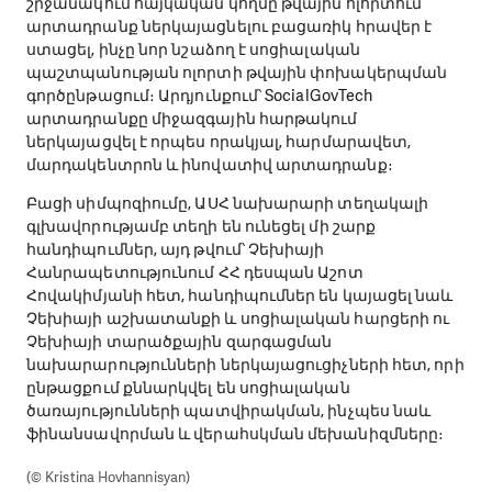
շրջանակում հայկական կողմը թվային ոլորտում
արտադրանք ներկայացնելու բացառիկ հրավեր է
ստացել, ինչը նոր նշաձող է սոցիալական
պաշտպանության ոլորտի թվային փոխակերպման
գործընթացում։ Արդյունքում՝ SocialGovTech
արտադրանքը միջազգային հարթակում
ներկայացվել է որպես որակյալ, հարմարավետ,
մարդակենտրոն և ինովատիվ արտադրանք։
Բացի սիմպոզիումը, ԱՍՀ նախարարի տեղակալի
գլխավորությամբ տեղի են ունեցել մի շարք
հանդիպումներ, այդ թվում՝ Չեխիայի
Հանրապետությունում ՀՀ դեսպան Աշոտ
Հովակիմյանի հետ, հանդիպումներ են կայացել նաև
Չեխիայի աշխատանքի և սոցիալական հարցերի ու
Չեխիայի տարածքային զարգացման
նախարարությունների ներկայացուցիչների հետ, որի
ընթացքում քննարկվել են սոցիալական
ծառայությունների պատվիրակման, ինչպես նաև
ֆինանսավորման և վերահսկման մեխանիզմները։
(© Kristina Hovhannisyan)