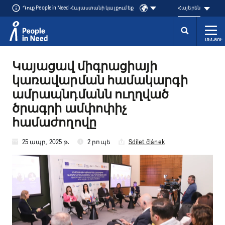
Դուք People in Need Հայաստանի կայքում եք
Հայերեն
ՄԵՆՅՈՒ
Přeskočit na obsah
Կայացավ միգրացիայի
կառավարման համակարգի
ամրապնդմանն ուղղված
ծրագրի ամփոփիչ
համաժողովը
25 ապր, 2025 թ.
2 րոպե
Sdílet článek