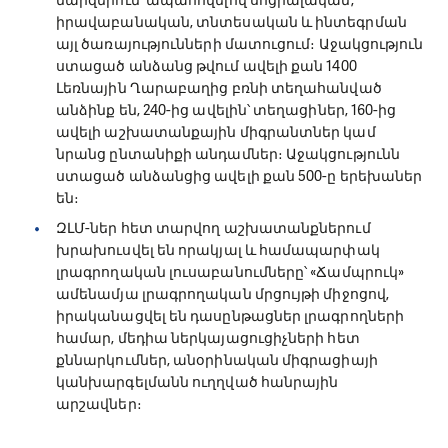
մարզերում՝ ապահովելով սոցիալական,
իրավաբանական, տնտեսական և ինտեգրման
այլ ծառայությունների մատուցում։ Աջակցություն
ստացած անձանց թվում ավելի քան 1400
Լեռնային Ղարաբաղից բռնի տեղահանված
անձինք են, 240-ից ավելին՝ տեղացիներ, 160-ից
ավելի աշխատանքային միգրանտներ կամ
նրանց ընտանիքի անդամներ։ Աջակցությունն
ստացած անձանցից ավելի քան 500-ը երեխաներ
են։
ԶԼՄ-ներ հետ տարվող աշխատանքներում
խրախուսվել են որակյալ և համապարփակ
լրագրողական լուսաբանումները՝ «Ճամպրուկ»
ամենամյա լրագրողական մրցույթի միջոցով,
իրականացվել են դասընթացներ լրագրողների
համար, մեդիա ներկայացուցիչների հետ
քննարկումներ, անօրինական միգրացիայի
կանխարգելմանն ուղղված հանրային
արշավներ։