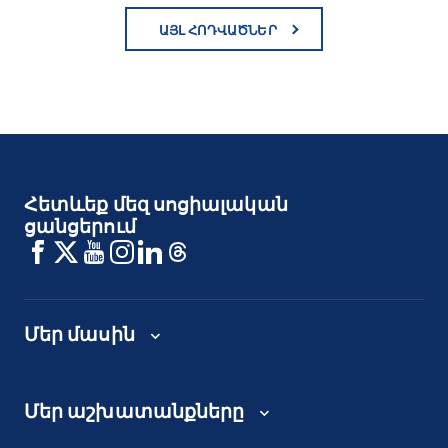
ԱՅԼ ՀՈԴՎԱԾՆԵՐ
Հետևեք մեզ սոցիալական
ցանցերում
Մեր մասին
Մեր աշխատանքները