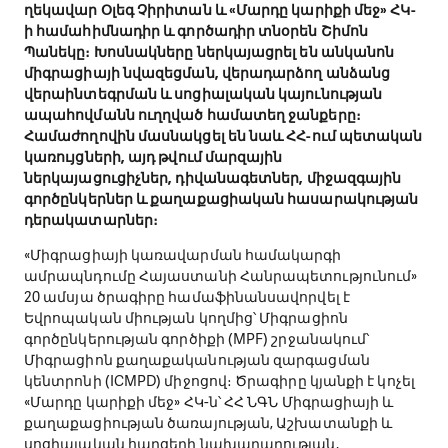
ղեկավար Օլեգ Չիրիտան և «Մարդը կարիքի մեջ» ՀԿ-
ի համահիմնադիր և գործադիր տնօրեն Շիմոն
Պանեկը։ Խոսնակները ներկայացրել են անկանոն
միգրացիայի նվազեցման, վերադարձող անձանց
վերաինտեգրման և սոցիալական կայունության
ապահովմանն ուղղված համատեղ ջանքերը։
Համաժողովին մասնակցել են նաև ՀՀ-ում պետական
կառույցների, այդ թվում մարզային
ներկայացուցիչներ, դիվանագետներ, միջազգային
գործընկերներ և քաղաքացիական հասարակության
դերակատարներ։
«Միգրացիայի կառավարման համակարգի
ամրապնդումը Հայաստանի Հանրապետությունում»
20 ամսյա ծրագիրը համաֆինանսավորվել է
Եվրոպական միության կողմից՝ Միգրացիոն
գործընկերության գործիքի (MPF) շրջանակում՝
Միգրացիոն քաղաքականության զարգացման
կենտրոնի (ICMPD) միջոցով։ Ծրագիրը կյանքի է կոչել
«Մարդը կարիքի մեջ» ՀԿ-ն՝ ՀՀ ՆԳՆ Միգրացիայի և
քաղաքացիության ծառայության, Աշխատանքի և
սոցիալական հարցերի նախարարության,