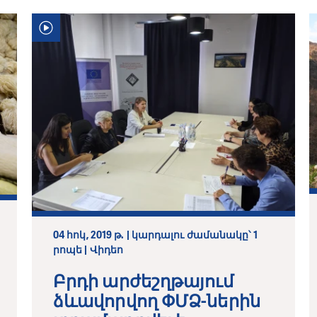
04 հոկ, 2019 թ. | կարդալու ժամանակը՝ 1
րոպե | Վիդեո
Բրդի արժեշղթայում
ձևավորվող ՓՄՁ-ներին