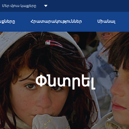
Մեր մյուս կայքերը
քները
Հրատարակություններ
Միանալ
Փնտրել