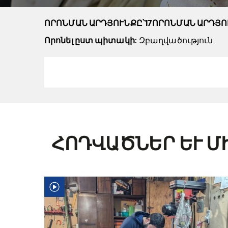
ՈՐՈՆՄԱՆ ԱՐԴՅՈՒՆՔԸ՝17ՈՐՈՆՄԱՆ ԱՐԴՅՈ
Որոնել ըստ պիտակի
: Զբաղվածություն
ՀՈԴՎԱԾՆԵՐ ԵՒ Մ