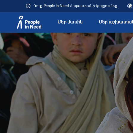
Դուք People in Need Հայաստանի կայքում եք
Մեր մասին
Մեր աշխատան
Přeskočit na obsah