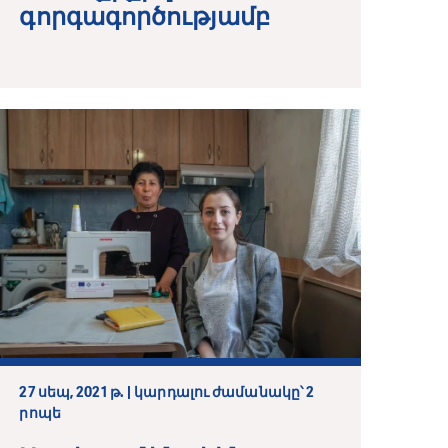
գորգագործությամբ
27 սեպ, 2021 թ. | կարդալու ժամանակը՝ 2
րոպե