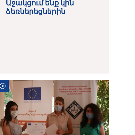
Աջակցում ենք կին
ձեռներեցներին