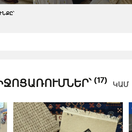
ՒՆՔԸ՝
(17)
ԻՋՈՑԱՌՈՒՄՆԵՐ՝
ԿԱՄ