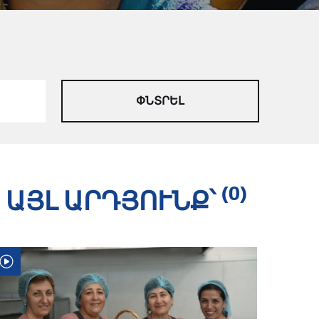
(0)
ԱՅԼ ԱՐԴՅՈՒՆՔ՝