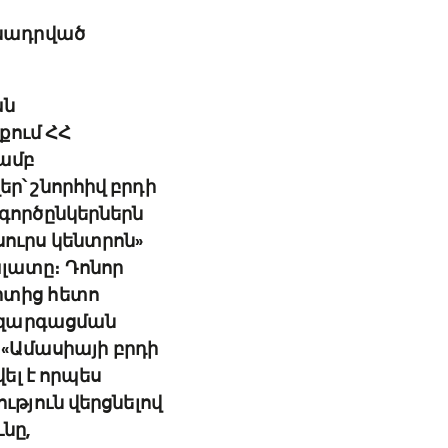
մնադրված
ան
քում ՀՀ
ամբ
՝ շնորհիվ բրդի
գործընկերներն
ուրս կենտրոն»
լատը։ Դոնոր
րտից հետո
ի զարգացման
 «Ամասիայի բրդի
ել է որպես
թյուն վերցնելով
նը,