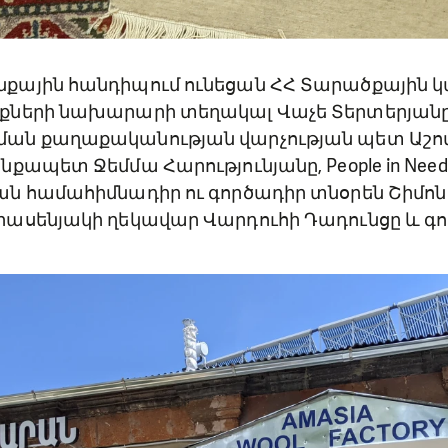
քային հանդիպում ունեցան ՀՀ Տարածքային 
քների նախարարի տեղակալ Վաչե Տերտերյանը
ն քաղաքականության վարչության պետ Աշոտ
քապետ Ջեմմա Հարությունյանը, People in Nee
ն համահիմնադիր ու գործադիր տնօրեն Շիմոն
ասենյակի ղեկավար Վարդուհի Դադունցը և գ