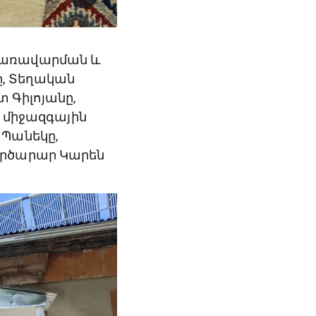
կառավարման և
, Տեղական
 Գիլոյանը,
d միջազգային
 Պանեկը,
ործարար Կարեն