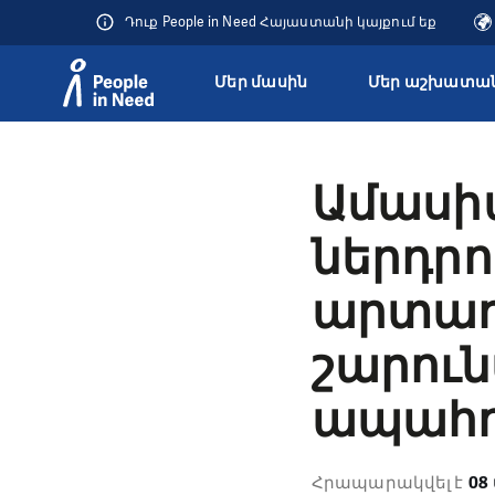
Դուք People in Need Հայաստանի կայքում եք
Մեր մասին
Մեր աշխատան
Přeskočit na obsah
Ամասիա
ներդրո
արտադ
շարուն
ապահո
Հրապարակվել է
08 