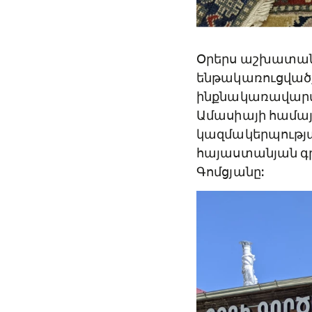
Օրերս աշխատան
ենթակառուցված
ինքնակառավարմա
Ամասիայի համայն
կազմակերպությա
հայաստանյան գր
Գոմցյանը: