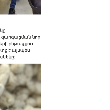
եկը
ւ զարգացման նոր
ների ընթացքում
տք է այսպես
անեկը։