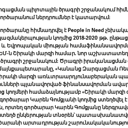
գացման պիլոտային ծրագրի շրջանակում հի
գործարանում ներդրումներ է կատարվում:
ործարանը հիմնադրվել է People in Need չեխակ
զմակերպության կողմից 2018-2020 թթ․ ընթաց
 և Եվրոպական միության համաֆինանսավորմ
Մ-ն Շիրակի մարզի համար. նոր աշխատատեղեր
ծրագրի շրջանակում: Ծրագրի իրականացման 
մայնքապետարանը, «Կանանց Զարգացման Ռես
Շիրակի մարզի առևտրաարդյունաբերական պա
ունների պլանավորված ֆինանսավորման ավա
ց կողմերի համաձայնությամբ «Շիրակի մարզ
գործարար Կարեն Գոմցյանի կողմից ստեղծվել է
, որտեղ գործարար Կարեն Գոմցյանը ներգրավվ
աստեղծ ընկերության տնօրեն՝ պատասխանատվու
ծարանի արտադրության շարունակականությու