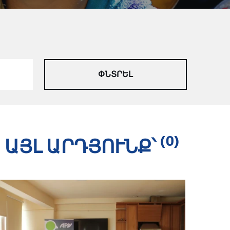
(0)
ԱՅԼ ԱՐԴՅՈՒՆՔ՝