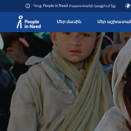
Դուք People in Need Հայաստանի կայքում եք
Մեր մասին
Մեր աշխատան
Přeskočit na obsah