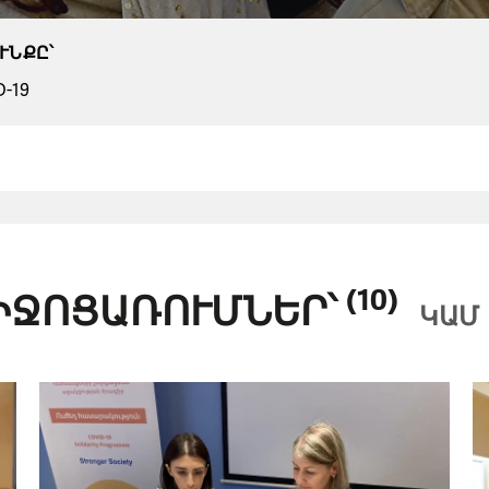
ՒՆՔԸ՝
-19
(10)
ԻՋՈՑԱՌՈՒՄՆԵՐ՝
ԿԱՄ