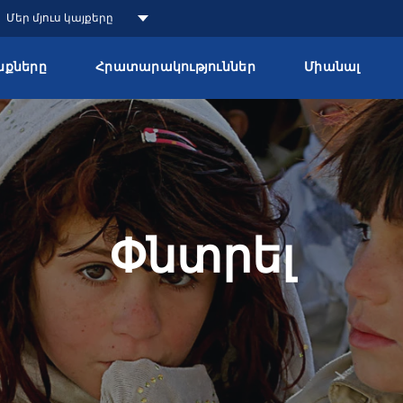
Մեր մյուս կայքերը
քները
Հրատարակություններ
Միանալ
Փնտրել