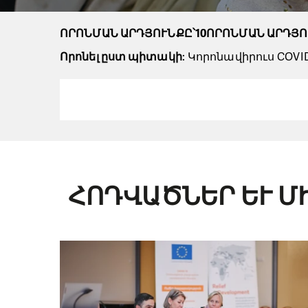
ՈՐՈՆՄԱՆ ԱՐԴՅՈՒՆՔԸ՝10ՈՐՈՆՄԱՆ ԱՐԴՅՈ
Որոնել ըստ պիտակի
: Կորոնավիրուս COVID
ՀՈԴՎԱԾՆԵՐ ԵՒ Մ