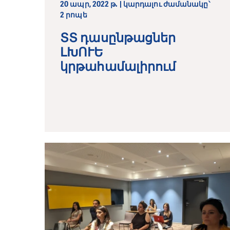
20 ապր, 2022 թ. | կարդալու ժամանակը՝
2 րոպե
ՏՏ դասընթացներ
ԼԽՈՒԵ
կրթահամալիրում