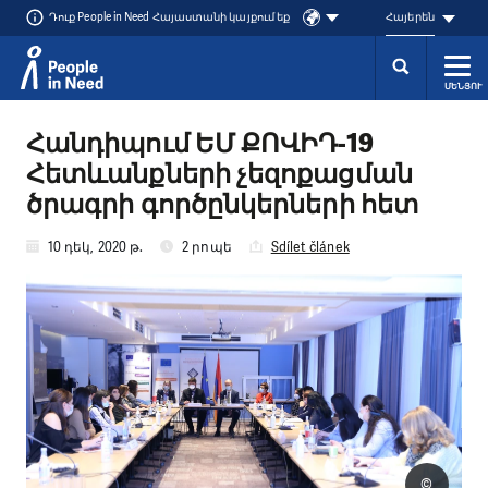
Դուք People in Need Հայաստանի կայքում եք
Հայերեն
ՄԵՆՅՈՒ
Přeskočit na obsah
Հանդիպում ԵՄ ՔՈՎԻԴ-19
Հետևանքների չեզոքացման
ծրագրի գործընկերների հետ
10 դեկ, 2020 թ.
2 րոպե
Sdílet článek
©