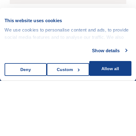
This website uses cookies
We use cookies to personalise content and ads, to provide
ԱՅԼ ՀՈԴՎԱԾՆԵՐ
social media features and to analyse our traffic. We also
share information about your use of our site with our social
Show details
media, advertising and analytics partners who may
combine it with other information that you’ve provided to
them or that they’ve collected from your use of their
Allow all
Deny
Custom
services.
Հետևեք մեզ սոցիալական
ցանցերում
Մեր մասին