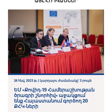
ԱՅԼ ՀՈԴՎԱԾՆԵՐ
24 հնվ, 2023 թ. | կարդալու ժամանակը՝ 3 րոպե
ԵՄ «Քովիդ-19 Համերաշխության
ծրագրի շնորհիվ» աջակցում
ենք Հայաստանում գործող 20