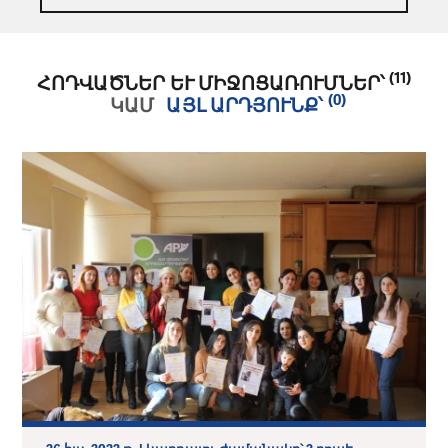
(11)
ՀՈԴՎԱԾՆԵՐ ԵՒ ՄԻՋՈՑԱՌՈՒՄՆԵՐ՝
(0)
ԿԱՄ
ԱՅԼ ԱՐԴՅՈՒՆՔ՝