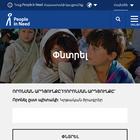
Դուք People in Need Հայաստանի կայքում եք
Հայերեն
ՄԵՆՅՈ
Přeskočit na obsah
Փնտրել
ՈՐՈՆՄԱՆ ԱՐԴՅՈՒՆՔԸ՝11ՈՐՈՆՄԱՆ ԱՐԴՅՈՒՆՔԸ՝
Որոնել ըստ պիտակի
: Կրթական ծրագրեր