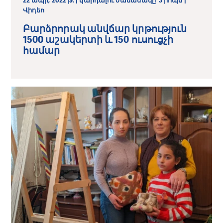
22 ապր, 2022 թ. | կարդալու ժամանակը՝ 3 րոպե |
Վիդեո
Բարձրորակ անվճար կրթություն
1500 աշակերտի և 150 ուսուցչի
համար