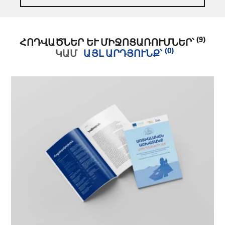
(9)
ՀՈԴՎԱԾՆԵՐ ԵՒ ՄԻՋՈՑԱՌՈՒՄՆԵՐ՝
(0)
ԿԱՄ
ԱՅԼ ԱՐԴՅՈՒՆՔ՝