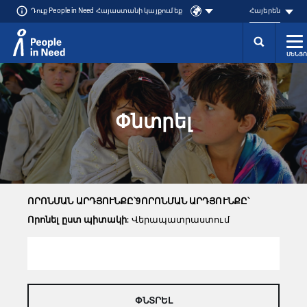
Դուք People in Need Հայաստանի կայքում եք
Հայերեն
ՄԵՆՅՈ
Přeskočit na obsah
Փնտրել
ՈՐՈՆՄԱՆ ԱՐԴՅՈՒՆՔԸ՝9ՈՐՈՆՄԱՆ ԱՐԴՅՈՒՆՔԸ՝
Որոնել ըստ պիտակի
: Վերապատրաստում