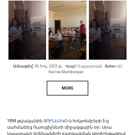
Ամսաթիվ՝
05 հոկ, 2022 թ.
Վայր՝
Հայաստան
Autor:
(c)
Narine Mamikonyan
MORE
1994 թվականին
ՅՈՒՆԵՍԿՕ
-ն հոկտեմբերի 5-ը
սահմանեց Ուսուցիչների միջազգային օր։ Սրա
նպատակը երեխաների զարգացման գործընթացում