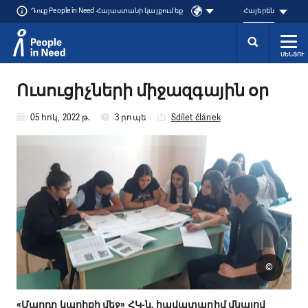
Դուք People in Need Հայաստանի կայքում եք
Հայերեն
ՄԵՆՅՈՒ
Přeskočit na obsah
Ուսուցիչների միջազգային օր
05 հոկ, 2022 թ.
3 րոպե
Sdílet článek
©
«Մարդը կարիքի մեջ» ՀԿ-ն, հավատարիմ մնալով