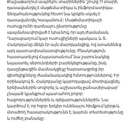
Քաշաթաղում ապրելու տարիներին՝ շուրջ 11 տարի,
դասավանդել է մաթեմատիկա և ինֆորմատիկա։
Տեղահանությունից հետո նա կրկին սկսել է
դասավանդել Կապանում։ Մաթեմատիկայի
ուսուցչուհի դառնալու ընտրությունը
պայմանավորված է նրանով, որ այդ ժամանակ
Ղարաբաղում կար ուսուցիչների պակաս, և Տ․
Հակոբյանը մեկն էր այն մարդկանցից, ով ստանձնեց
այդ պատասխանատվությունը։ Բնակություն
հաստատելով Հայաստանում՝ նա շարունակեց
նպաստել սերունդների բարեկեցությանը, իսկ
դասընթացին մասնակցելը հարստացրեց իր
գիտելիքները ժամանակակից հմտություններով։ Իր
օրինակով Տ․ Հակոբյանը կարողացավ մոտիվացնել
երեխաներին սովորել և աշխատել ջանասիրաբար՝
չնայած կյանքում պատահող բոլոր
հաջողություններին և դժվարություններին։ Նա
կարծում է, որ հզոր երկիր ունենալու հիմքում կիրթ և
մտածող հասարակությունն է, կայուն տնտեսությունը
և ուժեղ բանակը։