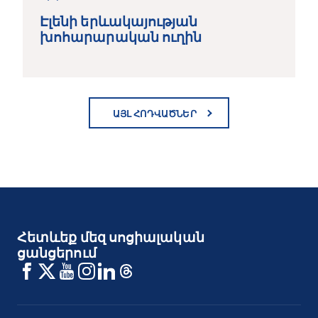
Էլենի երևակայության
խոհարարական ուղին
ԱՅԼ ՀՈԴՎԱԾՆԵՐ
Հետևեք մեզ սոցիալական
ցանցերում