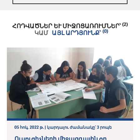
(2)
ՀՈԴՎԱԾՆԵՐ ԵՒ ՄԻՋՈՑԱՌՈՒՄՆԵՐ՝
(0)
ԿԱՄ
ԱՅԼ ԱՐԴՅՈՒՆՔ՝
05 հոկ, 2022 թ. | կարդալու ժամանակը՝ 3 րոպե
Ուսուցիչների միջազգային օր