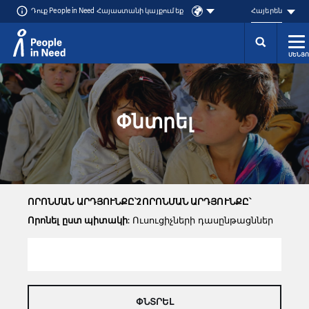
Դուք People in Need Հայաստանի կայքում եք
Հայերեն
ՄԵՆՅՈ
Přeskočit na obsah
Փնտրել
ՈՐՈՆՄԱՆ ԱՐԴՅՈՒՆՔԸ՝2ՈՐՈՆՄԱՆ ԱՐԴՅՈՒՆՔԸ՝
Որոնել ըստ պիտակի
: Ուսուցիչների դասընթացններ