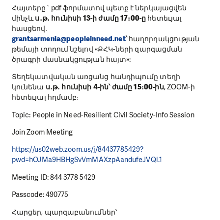
Հայտերը` pdf ֆորմատով պետք է ներկայացվեն
մինչև
ս․թ․ հունիսի 13-ի ժամը 17։00-ը
հետեւյալ
հասցեով․
grantsarmenia@peopleinneed.net
՝
հաղորդակցության
թեմայի տողում նշելով «ՔՀԿ-ների զարգացման
ծրագրի մասնակցության հայտ»:
Տեղեկատվական առցանց հանդիպումը տեղի
կունենա
ս․թ․ հունիսի 4-ին՝ ժամը 15։00-ին
, ZOOM-ի
հետեւյալ հղմամբ։
Topic: People in Need-Resilient Civil Society-Info Session
Join Zoom Meeting
https://us02web.zoom.us/j/84437785429?
pwd=hOJMa9HBHgSvVmMAXzpAandufeJVQl.1
Meeting ID: 844 3778 5429
Passcode: 490775
Հարցեր, պարզաբանումներ՝