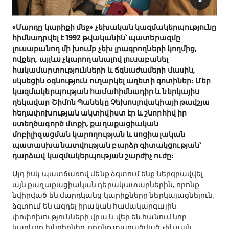
«Մարդը կարիքի մեջ» չեխական կազմակերպությունը
հիմնադրվել է 1992 թվականին՝ պատերազմը
լուսաբանող մի խումբ չեխ լրագրողների կողմից,
ովքեր, այլևս չկարողանալով լուսաբանել
հակամարտությունների և ճգնաժամերի մասին,
սկսեցին օգնություն ուղարկել աղետի գոտիներ։ Մեր
կազմակերպության համահիմնադիր և ներկայիս
ղեկավար Շիմոն Պանեկը Չեխոսլովակիայի թավշյա
հեղափոխության ակտիվիստ էր և շնորհիվ իր
ստեղծագործ մտքի, քաղաքացիական
մոբիլիզացման կարողության և սոցիալական
պատասխանատվության բարձր գիտակցության՝
դարձավ կազմակերպության շարժիչ ուժը։
Այդ իսկ պատճառով մենք ձգտում ենք ներգրավվել
այն քաղաքացիական դերակատարներին, որոնք
նվիրված են մարդկանց կարիքները ներկայացնելուն,
ձգտում են ազդել իրական համակարգային
փոփոխությունների վրա և վեր են հանում նոր
կարևոր խնդիրներ, որոնք տարածված չեն լայն