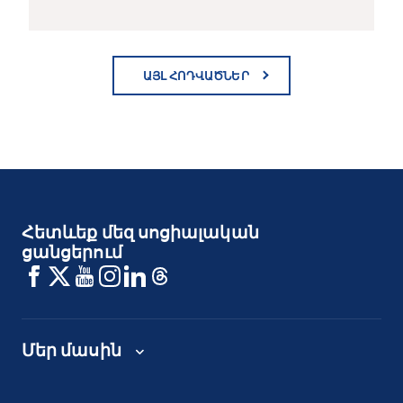
ԱՅԼ ՀՈԴՎԱԾՆԵՐ
Հետևեք մեզ սոցիալական
ցանցերում
Մեր մասին