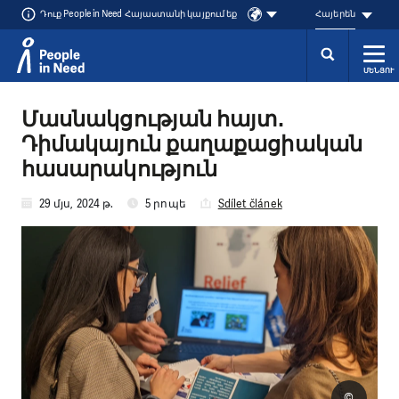
Դուք People in Need Հայաստանի կայքում եք
Հայերեն
ՄԵՆՅՈՒ
Přeskočit na obsah
Մասնակցության հայտ․
Դիմակայուն քաղաքացիական
հասարակություն
29 մյս, 2024 թ.
5 րոպե
Sdílet článek
©