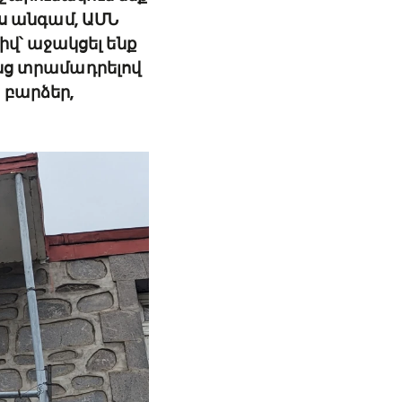
յս անգամ, ԱՄՆ
վ՝ աջակցել ենք
անց տրամադրելով
 բարձեր,