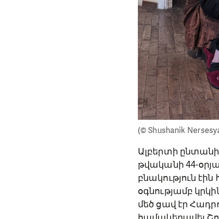
(© Shushanik Nersesy
Ալբերտի ընտանիք
թվականի 44-օր
բնակություն էի
օգնությամբ կրկի
մեծ ցավ էր Հադրո
համակերպվել Շոշ