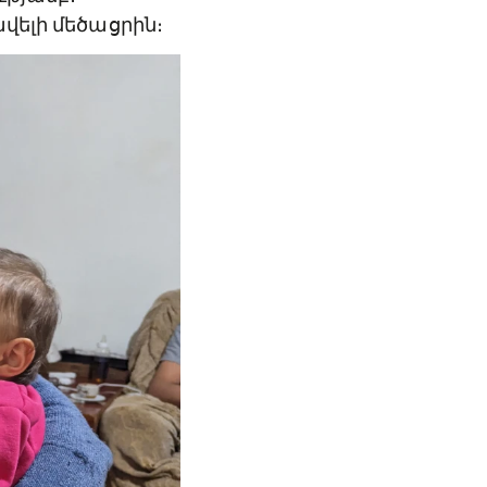
Նա չորս երեխա
ւթյամբ։
վելի մեծացրին։