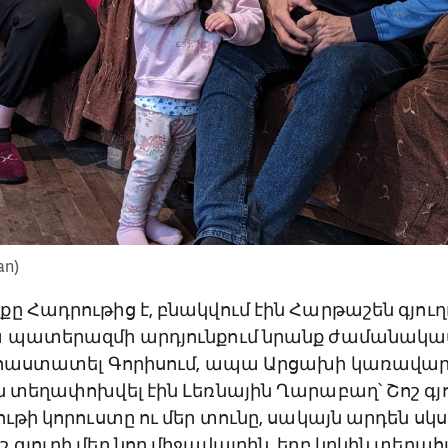
an)
ը Հադրութից է, բնակվում էին Հարթաշեն գյուղո
յա պատերազմի արդյունքում նրանք ժամանակ
ն հաստատել Գորիսում, ապա Արցախի կառավար
ն տեղափոխվել էին Լեռնային Ղարաբաղ՝ Շոշ գյ
ւթի կորուստը ու մեր տունը, սակայն արդեն սկս
 գյուղի մեր նոր միջավայրին, երբ կրկին տեղ