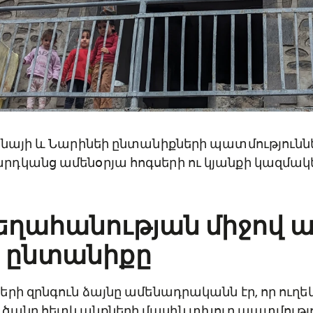
անայի և Նարինեի ընտանիքների պատմությունն
դկանց ամենօրյա հոգսերի ու կյանքի կազմակ
։
եղահանության միջով 
ի ընտանիքը
րի զրնգուն ձայնը ամենադրականն էր, որ ուղեկ
ծանր հետևանքների մասին տխուր պատմությո