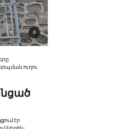
©
երը
երպման ուղու
անցած
ցում էր
ւններին։