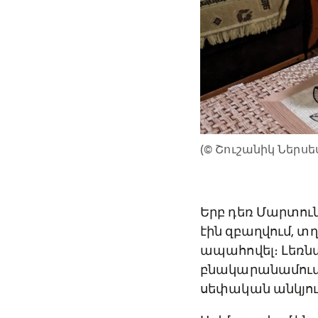
(© Շուշանիկ Ներսե
Երբ դեռ Մարտուն
էին զբաղվում, 
ապահովել։ Լեռնա
բնակարանամուտին