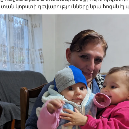
ն իր ուսերին է եղել։ Ընտանիքում 9 հոգի են։ 
կը հաշմանդամ է, տառապում է քրոնիկ հիվանդո
տան կորստի դժվարությունները նրա հոգսն էլ ա