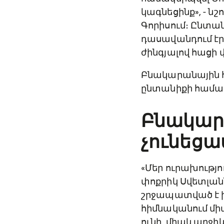
կագնեցինք», - նշ
Գորիսում։ Ընտան
դասավանդում էր
ժինգյալով հացի
(© Շուշանիկ Ներսե
Բնակարանային հ
ընտանիքի համա
Բնակարա
չունեցա
«Մեր ուրախությու
փոքրիկ Սվետլան
շրջապատված է իր