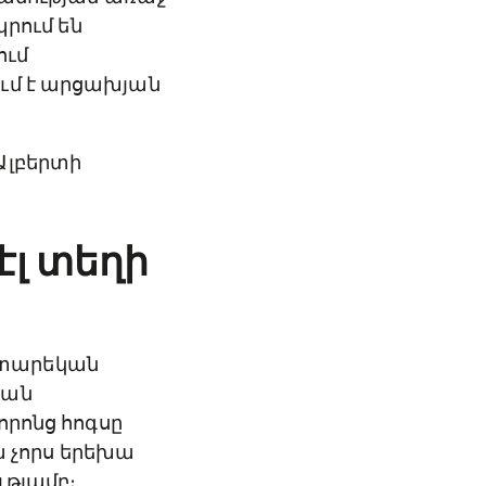
պրում են
ում
ւմ է արցախյան
Ալբերտի
էլ տեղի
ս տարեկան
նան
որոնց հոգսը