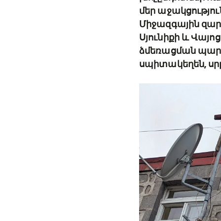
մեր աջակցություն
Միջազգային զար
Սյունիքի և Վայո
ձմեռացման պարագ
սպիտակեղեն, սրբ