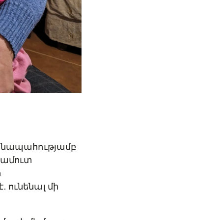
նասնապահությամբ
կամուտ
ր
․ ունենալ մի