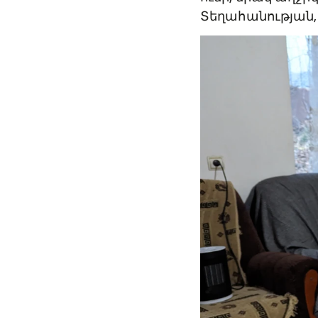
հիմնականում միայ
ունի, միակ աղջի
Տեղահանության, 