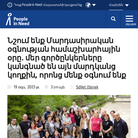
Դուք People in Need Հայաստանի կայքում եք
Հայերեն
ՄԵՆՅՈՒ
Přeskočit na obsah
Նշում ենք Մարդասիրական
օգնության համաշխարհային
օրը․ մեր գործընկերները
կանգնած են այն մարդկանց
կողքին, որոնց մենք օգնում ենք
19 օգս, 2023 թ.
3 րոպե
Sdílet článek