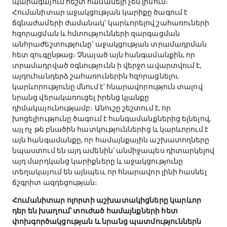
պարագայում հեշտ հասանելի չեն լինում։
Հումանիտար աջակցության կարիքը ծագում է
ճգնաժամերի ժամանակ՝ կարևորելով շահառուների
հզորացման և հմտությունների զարգացման
անհրաժեշտությունը՝ աջակցության տրամադրման
հետ զուգընթաց։ Չնայած այն հանգամանքին, որ
տրամադրված օգնությունն ի վերջո ավարտվում է,
այդուհանդերձ շահառուներին հզորացնելու
կարևորությունը մնում է՝ հնարավորություն տալով
նրանց վերակառուցել իրենց կյանքը
դիմակայունությամբ։ Անուշը շեշտում է, որ
խոցելիությունը ծագում է հանգամանքներից ելնելով,
այլ ոչ թե բնածին հատկություններից և կարևորում է
այն հանգամանքը, որ համայնքային աշխատողները
նպաստում են այդ ամենին՝ անմիջապես դիտարկելով
այդ մարդկանց կարիքները և աջակցությունը
տեղակայում են այնպես, որ հնարավոր լինի հասնել
ճշգրիտ ազդեցության։
Հումանիտար ոլորտի աշխատակիցները կարևոր
դեր են խաղում՝ տուժած համայնքների հետ
փոխգործակցության և նրանց պատմություններն