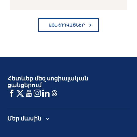
ԱՅԼ ՀՈԴՎԱԾՆԵՐ
Հետևեք մեզ սոցիալական
ցանցերում
Մեր մասին