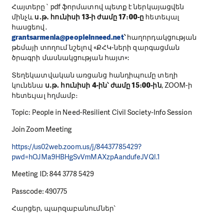
Հայտերը` pdf ֆորմատով պետք է ներկայացվեն
մինչև
ս․թ․ հունիսի 13-ի ժամը 17։00-ը
հետեւյալ
հասցեով․
grantsarmenia@peopleinneed.net
՝
հաղորդակցության
թեմայի տողում նշելով «ՔՀԿ-ների զարգացման
ծրագրի մասնակցության հայտ»:
Տեղեկատվական առցանց հանդիպումը տեղի
կունենա
ս․թ․ հունիսի 4-ին՝ ժամը 15։00-ին
, ZOOM-ի
հետեւյալ հղմամբ։
Topic: People in Need-Resilient Civil Society-Info Session
Join Zoom Meeting
https://us02web.zoom.us/j/84437785429?
pwd=hOJMa9HBHgSvVmMAXzpAandufeJVQl.1
Meeting ID: 844 3778 5429
Passcode: 490775
Հարցեր, պարզաբանումներ՝