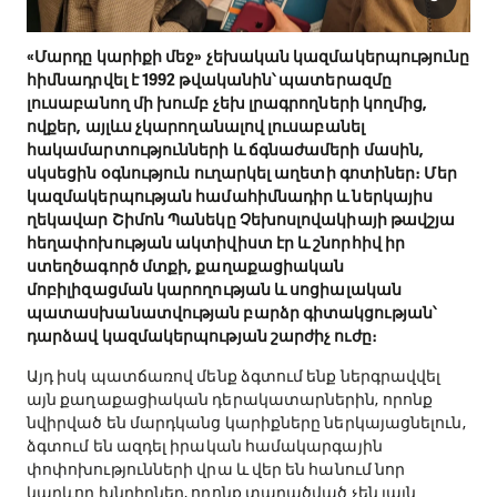
«Մարդը կարիքի մեջ» չեխական կազմակերպությունը
հիմնադրվել է 1992 թվականին՝ պատերազմը
լուսաբանող մի խումբ չեխ լրագրողների կողմից,
ովքեր, այլևս չկարողանալով լուսաբանել
հակամարտությունների և ճգնաժամերի մասին,
սկսեցին օգնություն ուղարկել աղետի գոտիներ։ Մեր
կազմակերպության համահիմնադիր և ներկայիս
ղեկավար Շիմոն Պանեկը Չեխոսլովակիայի թավշյա
հեղափոխության ակտիվիստ էր և շնորհիվ իր
ստեղծագործ մտքի, քաղաքացիական
մոբիլիզացման կարողության և սոցիալական
պատասխանատվության բարձր գիտակցության՝
դարձավ կազմակերպության շարժիչ ուժը։
Այդ իսկ պատճառով մենք ձգտում ենք ներգրավվել
այն քաղաքացիական դերակատարներին, որոնք
նվիրված են մարդկանց կարիքները ներկայացնելուն,
ձգտում են ազդել իրական համակարգային
փոփոխությունների վրա և վեր են հանում նոր
կարևոր խնդիրներ, որոնք տարածված չեն լայն