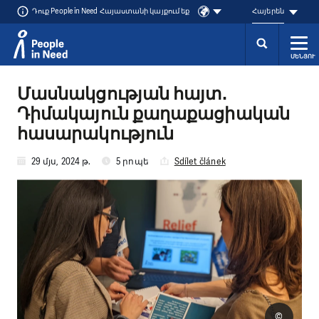
Դուք People in Need Հայաստանի կայքում եք
Հայերեն
ՄԵՆՅՈՒ
Přeskočit na obsah
Մասնակցության հայտ․
Դիմակայուն քաղաքացիական
հասարակություն
29 մյս, 2024 թ.
5 րոպե
Sdílet článek
©