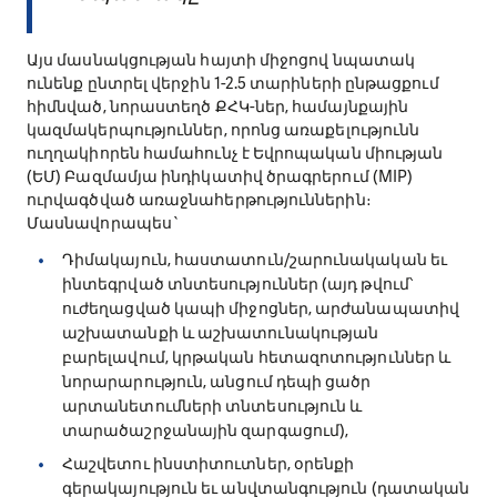
Այս մասնակցության հայտի միջոցով նպատակ
ունենք ընտրել վերջին 1-2.5 տարիների ընթացքում
հիմնված, նորաստեղծ ՔՀԿ-ներ, համայնքային
կազմակերպություններ, որոնց առաքելությունն
ուղղակիորեն համահունչ է Եվրոպական միության
(ԵՄ) Բազմամյա ինդիկատիվ ծրագրերում (MIP)
ուրվագծված առաջնահերթություններին։
Մասնավորապես`
Դիմակայուն, հաստատուն/շարունակական եւ
ինտեգրված տնտեսություններ (այդ թվում՝
ուժեղացված կապի միջոցներ, արժանապատիվ
աշխատանքի և աշխատունակության
բարելավում, կրթական հետազոտություններ և
նորարարություն, անցում դեպի ցածր
արտանետումների տնտեսություն և
տարածաշրջանային զարգացում),
Հաշվետու ինստիտուտներ, օրենքի
գերակայություն եւ անվտանգություն (դատական