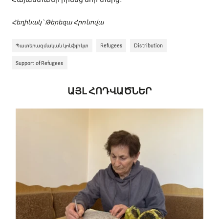
Հեղինակ՝ Թերեզա Հրոնովա
Պատերազմական կոնֆլիկտ
Refugees
Distribution
Support of Refugees
ԱՅԼ ՀՈԴՎԱԾՆԵՐ