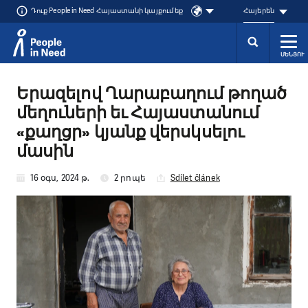
Դուք People in Need Հայաստանի կայքում եք
Հայերեն
ՄԵՆՅՈՒ
Přeskočit na obsah
Երազելով Ղարաբաղում թողած
մեղուների եւ Հայաստանում
«քաղցր» կյանք վերսկսելու
մասին
16 օգս, 2024 թ.
2 րոպե
Sdílet článek