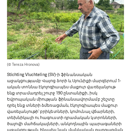
(© Tereza Hronova)
Stichting Vluchteling (SV)-ի ֆինանսական
աջակցությամբ Վայոց ձորի և Սյունիքի մարզերում 1-
ական տոննա էկոլոգիապես մաքուր վառելանյութ
ենք տրամադրել շուրջ 190 ընտանիքի, իսկ
Եվրոպական միության ֆինանսավորմամբ շեշտը
դրել ենք տների ձմեռացման, էկոլոգիապես մաքուր
վառելանյութի՝ բրիկետների, կոմունալ վճարների,
տեխնիկայի ու հագուստի դրամական կտրոնների,
ծալովի մահճակալների, անկողնային պարագաների
աջակցության, ինչպես նաև մանկական զարգացման