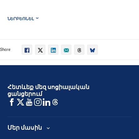
ՆԵՐԲԵՌՆԵԼ
Share
Հետևեք մեզ սոցիալական
ցանցերում
Մեր մասին