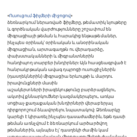
«
Ուսուցում ֆիլﬔրի ﬕջոցով
»
ձեռնարկում ներառված ֆիլﬔրը, թեմատիկ նյութերը
և գործնական վարժությունները շոշափում են
ﬕգրացիայի թեման և հարակից ենթաթեմաներ,
ինչպես օրինակ՝ օրինական և անօրինական
ﬕգրացիան, արտագաղթն ու վերադարձը,
փախստականների և ﬕգրանտներին
հանդիպող տարբեր խնդիրներ: Այն հասցեագրված է
հանրակրթական ավագ դպրոցի ուսուցիչներին
(դասղեկներին) ﬕգրացիա երևույթի և մարդու
իրավունքների մասին
աշակերտների իրազեկությունը բարձրացնելու,
ակտիվ քննարկուﬓեր կազմակերպելու, առկա
սոցիալ-քաղաքական խնդիրների վերաբերյալ
դիրքորոշում ձևավորելու նպատակով: Ձեռնարկը
կարելի է կիրառել ինչպես դասաժաﬔրին, եթե դասի
թեման առնչվում է ձեռնարկում արծարծվող
թեմաներին, այնպես էլ՝ դասղեկի ժաﬕն կամ
արտադասարանական ﬕջոցառուﬓերի ժամանակ: