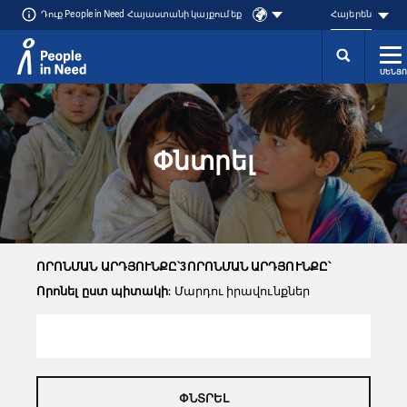
Դուք People in Need Հայաստանի կայքում եք
Հայերեն
ՄԵՆՅՈ
Přeskočit na obsah
Փնտրել
ՈՐՈՆՄԱՆ ԱՐԴՅՈՒՆՔԸ՝3ՈՐՈՆՄԱՆ ԱՐԴՅՈՒՆՔԸ՝
Որոնել ըստ պիտակի
: Մարդու իրավունքներ