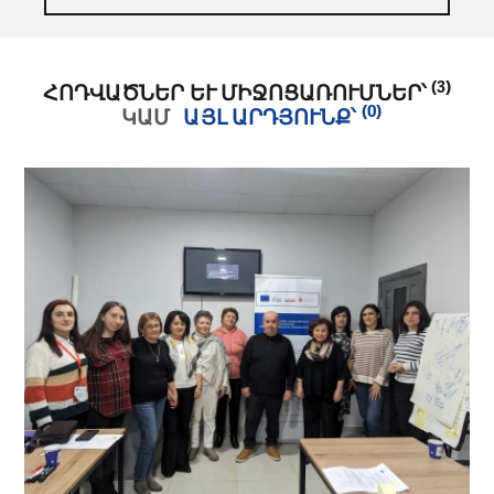
(3)
ՀՈԴՎԱԾՆԵՐ ԵՒ ՄԻՋՈՑԱՌՈՒՄՆԵՐ՝
(0)
ԿԱՄ
ԱՅԼ ԱՐԴՅՈՒՆՔ՝