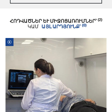
(2)
ՀՈԴՎԱԾՆԵՐ ԵՒ ՄԻՋՈՑԱՌՈՒՄՆԵՐ՝
(0)
ԿԱՄ
ԱՅԼ ԱՐԴՅՈՒՆՔ՝