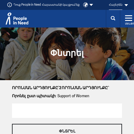
Դուք People in Need Հայաստանի կայքում եք
Հայերեն
ՄԵՆՅՈ
Přeskočit na obsah
Փնտրել
ՈՐՈՆՄԱՆ ԱՐԴՅՈՒՆՔԸ՝2ՈՐՈՆՄԱՆ ԱՐԴՅՈՒՆՔԸ՝
Որոնել ըստ պիտակի
: Support of Women