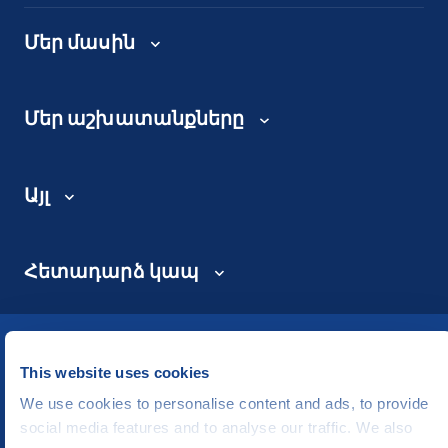
Մեր մասին
Մեր աշխատանքները
Այլ
Հետադարձ կապ
©
People in Need
, Šafaříkova 635/24, 120 00 Praha 2 Czech Republic
This website uses cookies
The website is generously hosted free of charge by
CZECHIA.COM
.
We use cookies to personalise content and ads, to provide
Developed by
social media features and to analyse our traffic. We also
UI & UX
Michal Kruška
a
Michal Brtníček