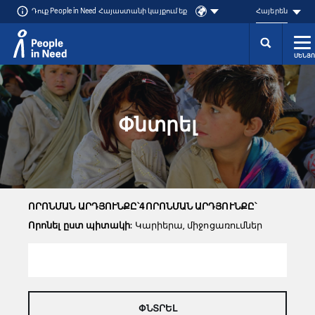
Դուք People in Need Հայաստանի կայքում եք
Հայերեն
ՄԵՆՅՈ
Přeskočit na obsah
Փնտրել
ՈՐՈՆՄԱՆ ԱՐԴՅՈՒՆՔԸ՝4ՈՐՈՆՄԱՆ ԱՐԴՅՈՒՆՔԸ՝
Որոնել ըստ պիտակի
: Կարիերա, միջոցառումներ