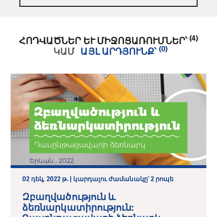
(4)
ՀՈԴՎԱԾՆԵՐ ԵՒ ՄԻՋՈՑԱՌՈՒՄՆԵՐ՝
(0)
ԿԱՄ
ԱՅԼ ԱՐԴՅՈՒՆՔ՝
02 դեկ, 2022 թ. | կարդալու ժամանակը՝ 2 րոպե
Զբաղվածություն և
ձեռնարկատիրություն: