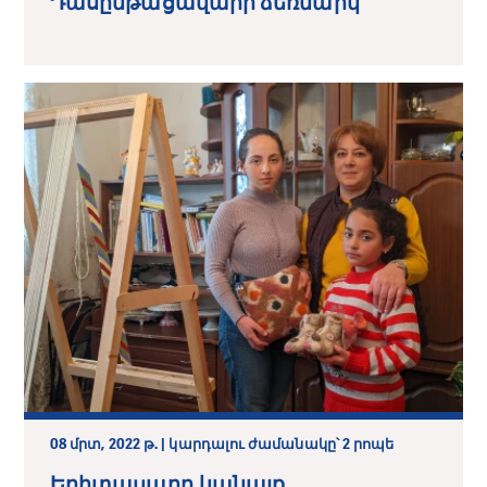
Դասընթացավարի ձեռնարկ
08 մրտ, 2022 թ. | կարդալու ժամանակը՝ 2 րոպե
Երիտասարդ կանայք