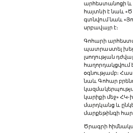
արհեստանոցի և 
հայտնի է նաև «
գտնվում նաև «Յո
սրբավայր է։
Գոհարի արհեստա
պատրաստել խեցե
լսողության դժվար
հաղորդակցվում է
օգնությամբ։ Հաս
նաև Գոհար բրենդ
կազմակերպությա
կարիքի մեջ» ՀԿ-
մարդկանց և ընկ
մարքեթինգի հարցո
Ծրագրի հիմնակա