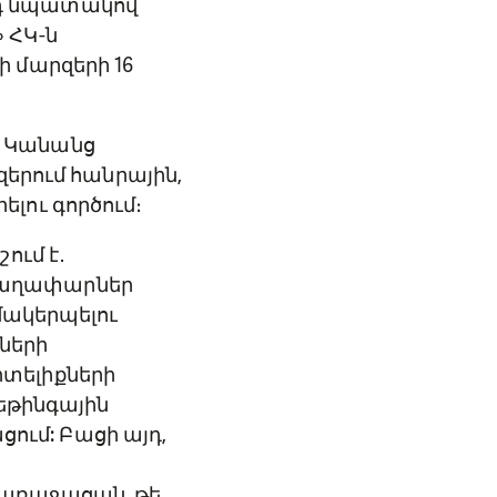
դ նպատակով՝
 ՀԿ-ն
 մարզերի 16
մ Կանանց
զերում հանրային,
լու գործում։
ում է․
գաղափարներ
մակերպելու
ների
տելիքների
եթինգային
ցում: Բացի այդ,
 առաջացան, թե