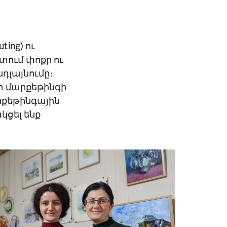
ing) ու
րտում փոքր ու
դլայնումը։
ր մարքեթինգի
րքեթինգային
կցել ենք