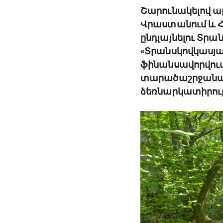
Շարունակելով ա
Վրաստանում և 
ընդլայնելու Տր
«Տրանսկովկասյա
ֆինանսավորվում
տարածաշրջանայ
ձեռնարկատիրութ