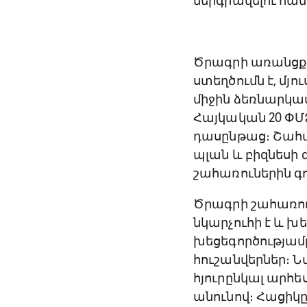
ներգրավելու համ
Ծրագրի առանցքու
ստեղծումն է, մյո
միջին ձեռնարկատ
Հայկական 20 ՓՄ
դասընթաց։ Շահա
պլան և բիզնեսի
շահառուներին գ
Ծրագրի շահառու
նկարչուհի է և խ
խեցեգործությամ
հուշանվերներ։ Ն
հյուրընկալ արհես
անունով։ Հացիկը 