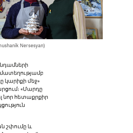
hushanik Nersesyan)
անդամների
համատեղությամբ
ը կարիքի մեջ»
րցում։ «Մարդը
ել նոր հետաքրքիր
ցություն
ն շփումը և