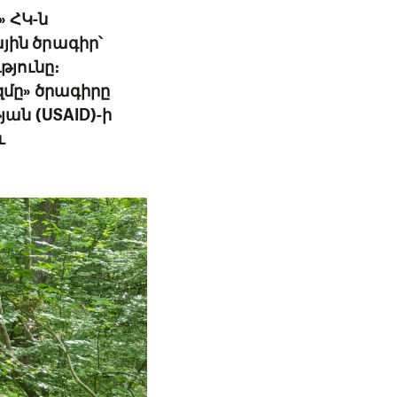
 ՀԿ-ն
ին ծրագիր՝
յունը։
զմը» ծրագիրը
ան (USAID)-ի
և