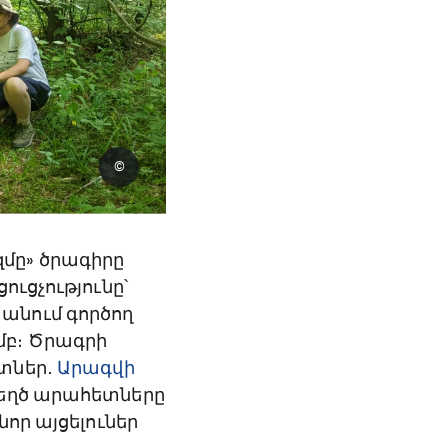
©
մը» ծրագիրը
ւցչությունը՝
անում գործող
մբ։ Ծրագրի
ետներ․
Արագվի
աստեղծ արահետները
որ այցելուներ