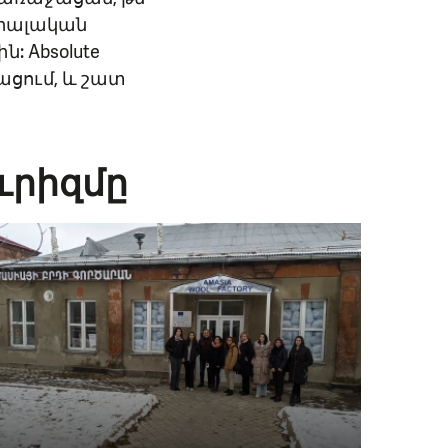
ոցիալական
: Absolute
թացում, և շատ
ւրիզմը