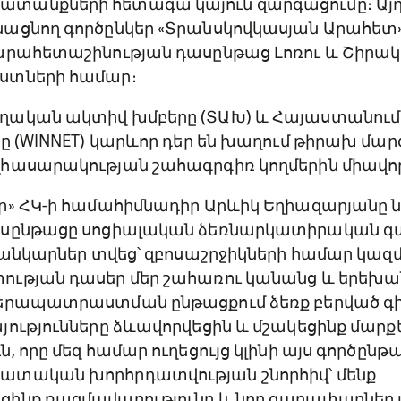
տանքների հետագա կայուն զարգացումը։ Այ
ացնող գործընկեր «Տրանսկովկասյան Արահետ»
արահետաշինության դասընթաց Լոռու և Շիրակի
ստների համար։
ղական ակտիվ խմբերը (ՏԱԽ) և Հայաստանու
ը (WINNET) կարևոր դեր են խաղում թիրախ մար
հասարակության շահագրգիռ կողմերին միավորե
ր
»
ՀԿ-ի համահիմնադիր Արևիկ Եղիազարյանը նշ
ասընթացը սոցիալական ձեռնարկատիրական 
եռանկարներ տվեց՝ զբոսաշրջիկների համար կազ
ւթյան դասեր մեր շահառու կանանց և երեխա
երապատրաստման ընթացքում ձեռք բերված գի
յությունները ձևավորվեցին և մշակեցինք մարք
 որը մեզ համար ուղեցույց կլինի այս գործընթա
ատական խորհրդատվության շնորհիվ՝ մենք
ցինք ռազմավարությունը և նոր գաղափարներ