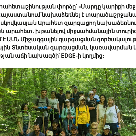
րահետաշինության փորձը՝ «Մարդը կարիքի մեջ»
Հայաստանում նախաձեռնել է տարածաշրջանայ
անսկովկասյան Արահետ զարգացող նախաձեռնութ
ն արահետ․ խթանելով միջսահմանային տուրի
 է ԱՄՆ Միջազգային զարգացման գործակալությ
ին Տնտեսական զարգացման, կառավարման 
յան աճի նախագծի՝ EDGE-ի կողմից։