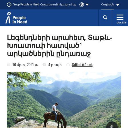
Դուք People in Need Հայաստանի կայքում եք
Հայերեն
ՄԵՆՅՈՒ
Přeskočit na obsah
Լեգենդների արահետ, Տաթև-
Խուստուփ հատված`
արկածներին ընդառաջ
16 մրտ, 2021 թ.
4 րոպե
Sdílet článek
©