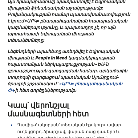
Այս հրապարակումը պատրաստվել է Եվրոպական
միության ֆինանսական աջակցությամբ:
Բովանդակության համար պատասխանատվություն
է կրում «ԱՐԿ» բնապահպանական հասարակական
կազմակերպությունը, և պարտադիր չէ, որ այն
արտահայտի Եվրոպական միության
տեսակետները:
Լեգենդների արահետը ստեղծվել է Եվրոպական
միության և People in Need կազմակերպության
հայաստանյան ներկայացուցչության «ԵՄ-ն
զբոսաշրջության զարգացման համար․ արկածային
տուրիզմի զարգացում պատմական Սյունիքում»
ծրագրի շրջանակում`
«ԱՐԿ» բնապահպանական
ՀԿ
-ի հետ գործընկերությամբ։
Կապ՝ վերոնշյալ
մասնագետների հետ
Դավիթ Հակոբյան՝ տեղական էքսկուրսավար-
ուղեկցորդ, ձիարշավ, վարպետաց դասերի և