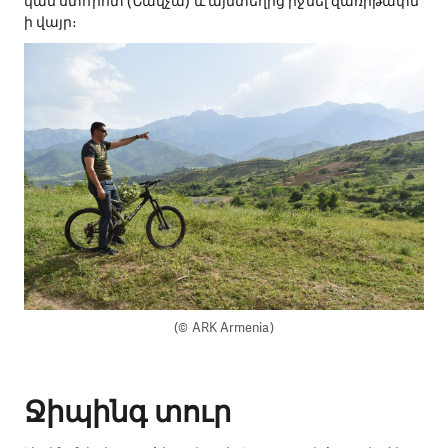
կամ ստորոտ (Նավչա) և այնտեղից իջնել զառիթափն
ի վայր։
(© ARK Armenia)
​Ջիպինգ տուր