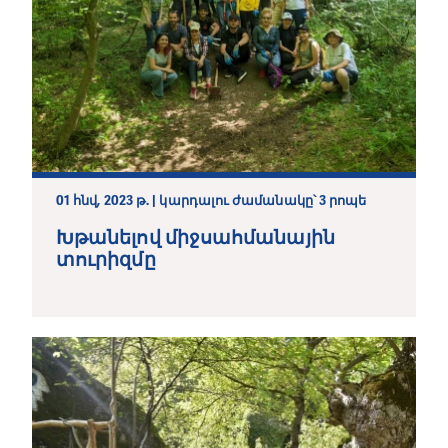
ԱՅԼ ՀՈԴՎԱԾՆԵՐ
01 հնվ, 2023 թ. | կարդալու ժամանակը՝ 3 րոպե
Խթանելով միջսահմանային
տուրիզմը