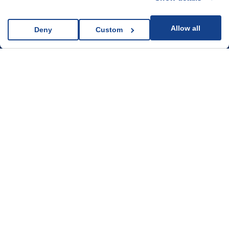
combine it with other information that you’ve provided to
them or that they’ve collected from your use of their
Allow all
Deny
Custom
ԱՅԼ ՀՈԴՎԱԾՆԵՐ
services.
Հետևեք մեզ սոցիալական
ցանցերում
Մեր մասին
Մեր աշխատանքները