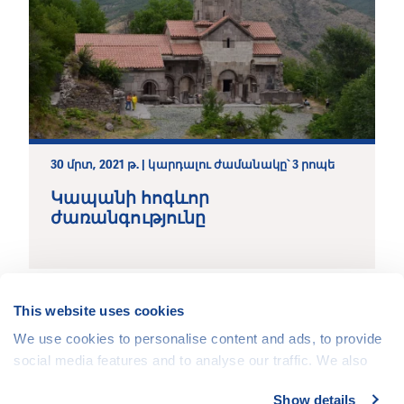
30 մրտ, 2021 թ. | կարդալու ժամանակը՝ 3 րոպե
This website uses cookies
Կապանի հոգևոր
We use cookies to personalise content and ads, to provide
ժառանգությունը
social media features and to analyse our traffic. We also
share information about your use of our site with our social
Show details
media, advertising and analytics partners who may