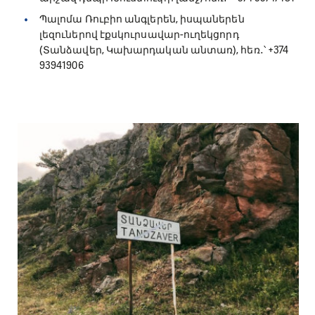
Պալոմա Ռուբիո անգլերեն, իսպաներեն
լեզուներով էքսկուրսավար-ուղեկցորդ
(Տանձավեր, Կախարդական անտառ), հեռ․՝ +374
93941906