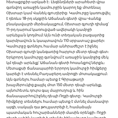
հետաքրքիր արկած է։ Լեգենդների արահետի վրա
գտնվող առաջին կամուրջին կարող եք մոտենալ
Օխտար կամ Վանեկ գյուղերից։ Կամուրջը կառուցվել
է դեռևս 18-րդ սկզբին Աճանան գետի վրա Վանեք
բնակավայրի մերձակայքում, Օխտար գյուղի դիմաց՝
11-րդ դարում կառուցված ավերակի կամրջի
արևելյան կողմում: Այն ունի տեղական բազալտից
կարմրավուն և կապտավուն 110 սրբատաշ քարեր:
Կամուրջը գտնելու համար անհրաժեշտ է իջնել
Օխտար գյուղի կանգառից հարյուր մետր դեպի գետ։
Երկրորդ կամուրջը գտնվում է առաջին կամրջից մեկ
կմ դեպի արևելք՝ Աճանան գետի հոսանքով ներքև։
Մետաքսի ճանապարհի երրորդ կամուրջի հիմքերը
կարելի է տեսնել Բաղաբերդ ամրոցի մոտակայքում։
Այն գտնելու համար պետք է Գիրաթաղի
խաչմերուկից քայլել մոտ 150 մետր դեպի արևելք,
այնուհետև դուրս գալ մայրուղուց և հին
ճանապարհով իջնել դեպի Ողջի գետը։ Կամուրջի
հիմքերը տեսնելու համար պետք է մտնել մասնավոր
այգի, սակայն դա թույլատրելի է, համաձայն
պատմական հուշարձանների մասին օրենքի։ Ողջի
գետի ափին կարելի է տեսնել հինավուրց կամուրջի