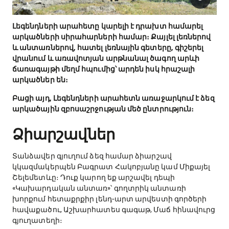
​Լեգենդների արահետը կարելի է դրախտ համարել
արկածների սիրահարների համար։ Քայլել լեռներով
և անտառներով, հատել լեռնային գետերը, գիշերել
վրանում և առավոտյան արթնանալ ծագող արևի
ճառագայթի մեղմ հպումից՝ արդեն իսկ հրաշալի
արկածներ են։
Բացի այդ, Լեգենդների արահետն առաջարկում է ձեզ
արկածային զբոսաշրջության մեծ ընտրություն։
​Ձիարշավներ
Տանձավեր գյուղում ձեզ համար ձիարշավ
կկազմակերպեն Բագրատ Հակոբյանը կամ Միքայել
Շելեմետևը։ Դուք կարող եք արշավել դեպի
«Կախարդական անտառ»՝ գողտրիկ անտառի
խորքում հետաքրքիր լենդ-արտ արվեստի գործերի
հավաքածու, Աշխարհատես գագաթ, Մաճ հինավուրց
գյուղատեղի։