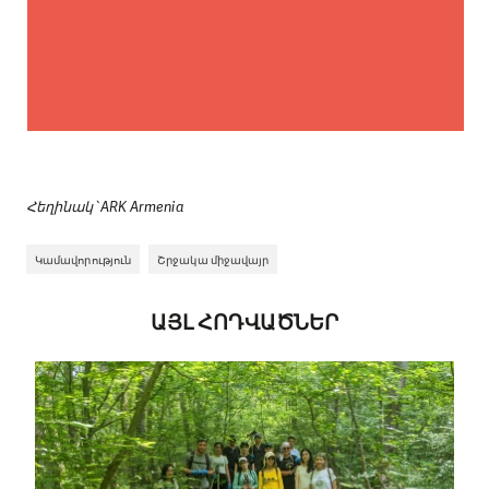
30 հլս, 2019 թ. | կարդալու ժամանակը՝ 3 րոպե
Մակնշում ու քարտեզագրում ենք
քայլուղիները, աջակցում
արկածային տուրիզմի
զարգացմանը
Հեղինակ՝ ARK Armenia
Կամավորություն
Շրջակա միջավայր