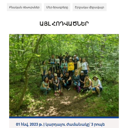
Բնական ռեսուրսներ
Մեր ծրագրերը
Շրջակա միջավայր
ԱՅԼ ՀՈԴՎԱԾՆԵՐ