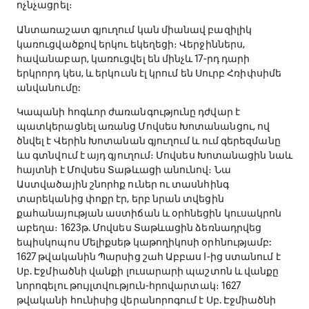
ոչնչացրել։
Անտառաշատ գյուղում կան միանավ բազիլիկ
կառուցվածքով երկու եկեղեցի։ Վերջիններս,
հավանաբար, կառուցվել են մինչև 17-րդ դարի
երկրորդ կես, և երկուսն էլ կրում են Սուրբ Հռիփսիմե
անվանումը:
Կապանի հոգևոր ժառանգությունը դժվար է
պատկերացնել առանց Մովսես Խոտանանցու, ով
ծնվել է Վերին Խոտանան գյուղում և ում գերեզմանը
ևս գտնվում է այդ գյուղում։ Մովսես Խոտանացին նաև
հայտնի է Մովսես Տաթևացի անունով։ Նա
Աստվածային շնորհք ուներ ու տասնհինգ
տարեկանից փոքր էր, երբ նրան տվեցին
քահանայության աստիճան և օրհնեցին կուսակրոն
աբեղա։ 1623թ. Մովսես Տաթևացին ձեռնադրվեց
եպիսկոպոս Մելիքսեթ կաթողիկոսի օրհնությամբ:
1627 թվականին Պարսից շահ Աբբաս I-ից ստանում է
Սբ. Էջմիածնի վանքի լուսարարի պաշտոն և վանքը
նորոգելու թույլտվություն-հրովարտակ։ 1627