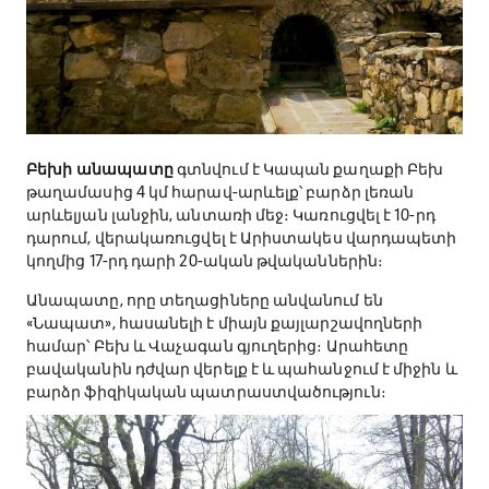
Բեխի անապատը
գտնվում է Կապան քաղաքի Բեխ
թաղամասից 4 կմ հարավ-արևելք՝ բարձր լեռան
արևելյան լանջին, անտառի մեջ։ Կառուցվել է 10-րդ
դարում, վերակառուցվել է Արիստակես վարդապետի
կողմից 17-րդ դարի 20-ական թվականներին։
Անապատը, որը տեղացիները անվանում են
«Նապատ», հասանելի է միայն քայլարշավողների
համար՝ Բեխ և Վաչագան գյուղերից։ Արահետը
բավականին դժվար վերելք է և պահանջում է միջին և
բարձր ֆիզիկական պատրաստվածություն։