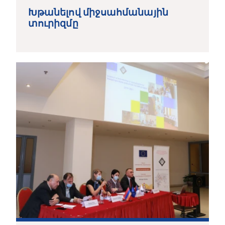
01 հնվ, 2023 թ. | կարդալու ժամանակը՝ 3 րոպե
Խթանելով միջսահմանային
տուրիզմը