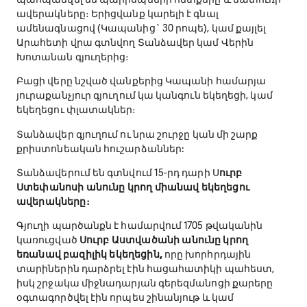
ավերակները։ Երիցվանք կարելի է գնալ
ամենագնացով (Կապանից` 30 րոպե), կամ քայլել
Արահետի վրա գտնվող Տանձավեր կամ Վերին
Խոտանան գյուղերից։
Բացի վերը նշված վանքերից Կապանի համարյա
յուրաքանչյուր գյուղում կա կանգուն եկեղեցի, կամ
եկեղեցու փլատակներ։
Տանձավեր գյուղում ու նրա շուրջը կան մի շարք
քրիստոնեական հուշարձաններ:
Տանձավերում են գտնվում 15-րդ դարի
Ս
ուրբ
Ստեփանոսի
անունը կրող միանավ եկեղեցու
ավերակները։
Գյուղի պարծանքն է համարվում 1705 թվականին
կառուցված
Սուրբ Աստվածանի անունը կրող
եռանավ բազիլիկ եկեղեցին,
որը խորհրդային
տարիներին դարձրել էին հացահատիկի պահեստ,
իսկ շրջակա միջնադարյան գերեզմանոցի քարերը
օգտագործվել էին որպես շինանյութ և կամ