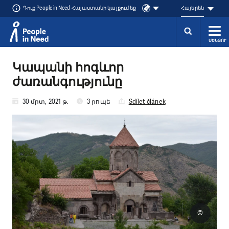
Դուք People in Need Հայաստանի կայքում եք
Հայերեն
ՄԵՆՅՈՒ
Přeskočit na obsah
Կապանի հոգևոր
ժառանգությունը
30 մրտ, 2021 թ.
3 րոպե
Sdílet článek
©