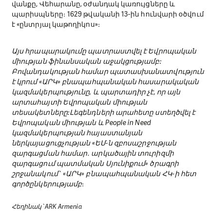
թվականի հունիսից վերանորոգում է Սբ. Էջմիածնի
վանքը, Վեհարանը, օժանդակ կառույցները և
պարիսպները։ 1629 թվականի 13-ին հունվարի օծվում
է «ընտրյալ կաթողիկոս»։
Այս հրապարակումը պատրաստվել է Եվրոպական
միության ֆինանսական աջակցությամբ:
Բովանդակության համար պատասխանատվություն
է կրում «ԱՐԿ» բնապահպանական հասարակական
կազմակերպությունը, և պարտադիր չէ, որ այն
արտահայտի Եվրոպական միության
տեսակետները:Լեգենդների արահետը ստեղծվել է
Եվրոպական միության և People in Need
կազմակերպության հայաստանյան
ներկայացուցչության «ԵՄ-ն զբոսաշրջության
զարգացման համար․ արկածային տուրիզմի
զարգացում պատմական Սյունիքում» ծրագրի
շրջանակում` «ԱՐԿ» բնապահպանական ՀԿ-ի հետ
գործընկերությամբ
։
Հեղինակ՝ ARK Armenia