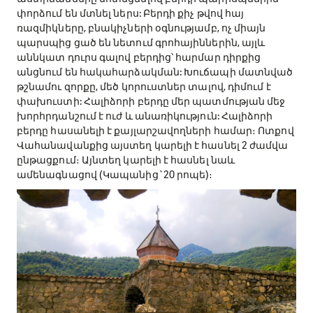
փորձում են մտնել ներս: Բերդի քիչ թվով հայ
ռազմիկները, բնակիչների օգնությամբ, ոչ միայն
պարսպից ցած են նետում գրոհայիններին, այլև
աննկատ դուրս գալով բերդից՝ հարմար դիրքից
անցնում են հակահարձակման: Խուճապի մատնված
թշնամու զորքը, մեծ կորուստներ տալով, դիմում է
փախուստի: Հալիձորի բերդը մեր պատմության մեջ
խորհրդանշում է ուժ և անառիկություն: Հալիձորի
բերդը հասանելի է քայլարշավողների համար։ Ոտքով
Վահանավանքից այստեղ կարելի է հասնել 2 ժամվա
ընթացքում։ Այնտեղ կարելի է հասնել նաև
ամենագնացով (Կապանից`20 րոպե)։