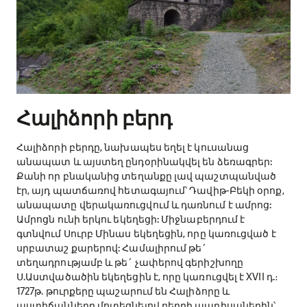
Հալիձորի բերդ
Հալիձորի բերդը, նախապես եղել է կուսանաց
անապատ և այստեղ ընդօրինակվել են ձեռագրեր:
Քանի որ բնականից տեղանքը լավ պաշտպանված
էր, այդ պատճառով հետագայում՝ Դավիթ-Բեկի օրոք,
անապատը վերակառուցվում և դառնում է ամրոց:
Ամրոցն ունի երկու եկեղեցի: Միջնաբերդում է
գտնվում Սուրբ Մինաս եկեղեցին, որը կառուցված է
սրբատաշ քարերով: Համալիրում թե´
տեղադրությամբ և թե´ չափերով գերիշխողը
Ս.Աստվածածին եկեղեցին է, որը կառուցվել է XVII դ.։
1727թ. թուրքերը պաշարում են Հալիձորը և
աստիճանները մոտեցնելով բերդի պարիսպներին՝