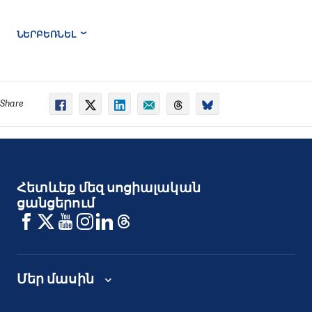
ՆԵՐԲԵՌՆԵԼ
Share
Հետևեք մեզ սոցիալական
ցանցերում
Մեր մասին