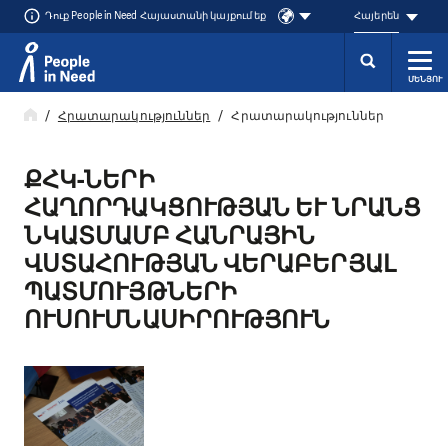
Դուք People in Need Հայաստանի կայքում եք
Հայերեն
ՄԵՆՅՈՒ
Přeskočit na obsah
Հրատարակություններ
Հրատարակություններ
ՔՀԿ-ՆԵՐԻ
ՀԱՂՈՐԴԱԿՑՈՒԹՅԱՆ ԵՒ ՆՐԱՆՑ Ն
ԿԱՏՄԱՄԲ ՀԱՆՐԱՅԻՆ Վ
ՍՏԱՀՈՒԹՅԱՆ ՎԵՐԱԲԵՐՅԱԼ Պ
ԱՏՄՈՒՅԹՆԵՐԻ Ո
ՒՍՈՒՄՆԱՍԻՐՈՒԹՅՈՒՆ