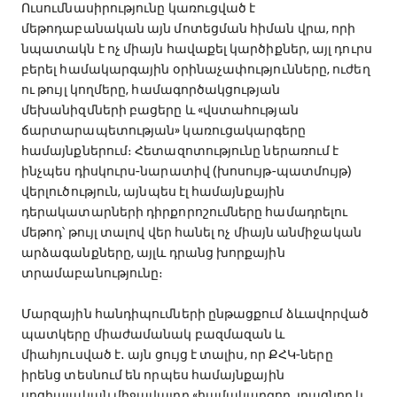
Ուսումնասիրությունը կառուցված է
մեթոդաբանական այն մոտեցման հիման վրա, որի
նպատակն է ոչ միայն հավաքել կարծիքներ, այլ դուրս
բերել համակարգային օրինաչափությունները, ուժեղ
ու թույլ կողմերը, համագործակցության
մեխանիզմների բացերը և «վստահության
ճարտարապետության» կառուցակարգերը
համայնքներում։ Հետազոտությունը ներառում է
ինչպես դիսկուրս-նարատիվ (խոսույթ-պատմույթ)
վերլուծություն, այնպես էլ համայնքային
դերակատարների դիրքորոշումները համադրելու
մեթոդ՝ թույլ տալով վեր հանել ոչ միայն անմիջական
արձագանքները, այլև դրանց խորքային
տրամաբանությունը։
Մարզային հանդիպումների ընթացքում ձևավորված
պատկերը միաժամանակ բազմազան և
միահյուսված է․ այն ցույց է տալիս, որ ՔՀԿ-ները
իրենց տեսնում են որպես համայնքային
սոցիալական միջավայրը «համակարգող, լրացնող և