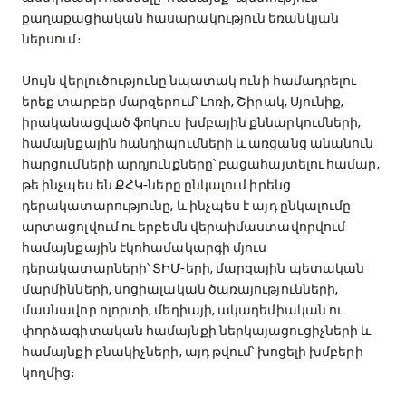
քաղաքացիական հասարակություն եռանկյան
ներսում։
Սույն վերլուծությունը նպատակ ունի համադրելու
երեք տարբեր մարզերում՝ Լոռի, Շիրակ, Սյունիք,
իրականացված ֆոկուս խմբային քննարկումների,
համայնքային հանդիպումների և առցանց անանուն
հարցումների արդյունքները՝ բացահայտելու համար,
թե ինչպես են ՔՀԿ-ները ընկալում իրենց
դերակատարությունը, և ինչպես է այդ ընկալումը
արտացոլվում ու երբեմն վերաիմաստավորվում
համայնքային էկոհամակարգի մյուս
դերակատարների՝ ՏԻՄ-երի, մարզային պետական
մարմինների, սոցիալական ծառայությունների,
մասնավոր ոլորտի, մեդիայի, ակադեմիական ու
փորձագիտական համայնքի ներկայացուցիչների և
համայնքի բնակիչների, այդ թվում՝ խոցելի խմբերի
կողմից։