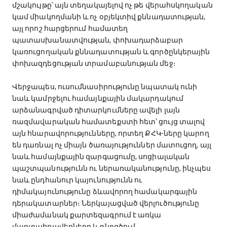
մշակույթը՝ այն տեղակայելով ոչ թե վերահսկողական
կամ միակողմանի և ոչ օբյեկտիվ քննադատության,
այլ որոշ հարցերում համատեղ
պատասխանատվության, փոխադարձաբար
կառուցողական քննադատության և գործընկերային
փոխազդեցության տրամաբանության մեջ։
Վերջապես, ուսումնասիրությունը նպատակ ունի
նաև կամրջելու համայնքային մակարդակում
արձանագրված դիտարկումները ավելի լայն
ռազմավարական համատեքստի հետ՝ ցույց տալով
այն հնարավորությունները, որտեղ ՔՀԿ-ները կարող
են դառնալ ոչ միայն ծառայություններ մատուցող, այլ
նաև համայնքային զարգացումը, սոցիալական
պաշտպանությունն ու ներառականությունը, ինչպես
նաև ընդհանուր կայունությունն ու
դիմակայունությունը ձևավորող համակարգային
դերակատարներ։ Ներկայացված վերլուծությունը
միաժամանակ քարտեզագրում է առկա
մարտահրավերները և ընդգծում