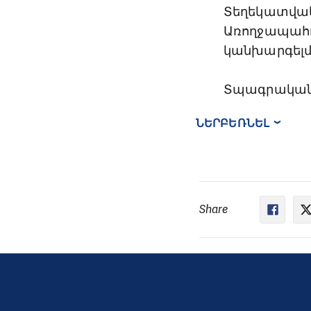
Տեղեկատվակ
Առողջապահո
կանխարգելմ
Տպագրական 
ՆԵՐԲԵՌՆԵԼ
Share