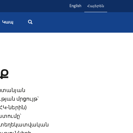
English
Հայերեն
Կապ
Ք
աստանյան
թյան մրցույթ՝
Կ-ներին)
ատումը՝
րի տեղեկատվական