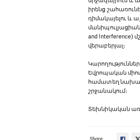
միջավայրում և ա
իրենց շահառուն
դիմակայելու և 
մանիպուլյացիաներն
and Interferenc
վերաբերյալ։
Կարողություննե
Եվրոպական միու
համատեղ նախաձ
շրջանակում։
Տեխնիկական առ
Share