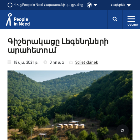
Դուք People in Need Հայաստանի կայքում եք
Հայերեն
ՄԵՆՅՈՒ
Přeskočit na obsah
Գիշերակացը Լեգենդների
արահետում
18 մյս, 2021 թ.
3 րոպե
Sdílet článek
©