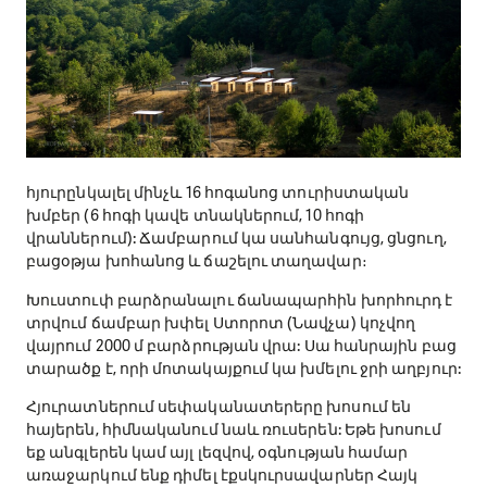
​ Վաչագանը Լեգենդների արահետի հաջորդ գյուղն է:
Այստեղ է գտնվում Խուստուփ հյուրատունը, որն ունի
3 ննջասենյակ՝ նախատեսված ընդհանուր 8 հյուրի
համար։ Հյուրատունը բոլոր հարմարությունները,
տրամադրում է անվճար տեղափոխում Կապանից։
հյուրընկալել մինչև 16 հոգանոց տուրիստական