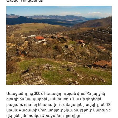
այգի, որտեղ կարելի բազմաթիվ վրաններ խփել։
Վանեկ և Ձորաստան, դեռ հյուրատներ չկան։
Արահետի հաջորդ գյուղը Առաջաձորն է, այստեղ կա
ԱՐԿ-ի հոսթելը, որը ստեղծվել է ավանդական
գյուղական ամառանոցի հիման վրա: Հոսթելում
կարող են տեղավորվել մինչև 8 զբոսաշրջիկ: Բաց
տարածք կա նաև մի քանի վրանների համար:
Հոսթելում և ճամբարում կարող է տեղավորվել
ընդհանուր առմամբ 18 մարդ: ԱՐԿ-ի Առաջաձորի
հոսթելն ընդունում է միայն զբոսաշրջիկների խմբեր (6
և ավելի հոգանոց)։