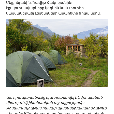
խմբեր (6 հոգի կավե տնակներում, 10 հոգի
վրաններում): Ճամբարում կա սանհանգույց, ցնցուղ,
բացօթյա խոհանոց և ճաշելու տաղավար։
Խուստուփ բարձրանալու ճանապարհին խորհուրդ է
տրվում ճամբար խփել Ստորոտ (Նավչա) կոչվող
վայրում 2000 մ բարձրության վրա: Սա հանրային բաց
տարածք է, որի մոտակայքում կա խմելու ջրի աղբյուր:
Հյուրատներում սեփականատերերը խոսում են
հայերեն, հիմնականում նաև ռուսերեն: Եթե խոսում
եք անգլերեն կամ այլ լեզվով, օգնության համար
առաջարկում ենք դիմել էքսկուրսավարներ Հայկ
Մելքոնյանին, Դավիթ Հակոբյանին։
էքսկուրսավարները կօգնեն նաև տուրեր
կազմակերպել Լեգենդների արահետի երկայնքով: