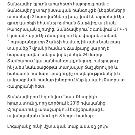
Տանձավեր գյուղն արահետի հաջորդ գյուղն է:
Տանձավերը տուրիստական հանգույց է (Լեգենդների
արահետի 2 հատվածները խաչվում են այստեղ): Այս
գյուղ կարելի է հասնել ոչ միայն Տաթևից, այլ նաև
Բարձրավան գյուղից: Տանձավերում է գտնվում ԱՐԿ-ի
էկոճամբարը: Այս ճամբարում կա փայտե 5 տնակ
`յուրաքանչյուրը 2 անձի համար, ինչպես նաև բաց
տարածք 7 վրանի համար: Ճամբարը կարող է
հարմարավետ տեղավորել մինչև 24 մարդ:
Ճամբարում կա սանհանգույց, ցնցուղ, խմելու ջուր,
ինչպես նաև բացօթյա տաղավար ճաշկերույթի և
հանգստի համար։ Լրացուցիչ տեղեկությունների և
ամրագրման համար խնդրում ենք կապվել Բագրատ
Հակոբյանի հետ։
Տանձավերում է գտնվում նաև Քնարիկի
հյուրատունը, որը գործում է 2019 թվականից:
Հյուրատունը առաջարկում է գիշերակաց և
ավանդական սնունդ 6-8 հոգու համար։
Լոգարանը ունի մշտական տաք և սառը ջուր։