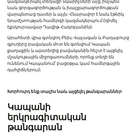
կազմակերպել տեղացի նկարիչների այց, ինչպես
նաև գորգագործության և խաչքարագործության
վարպետաց դասեր և այլն։ Հնարավոր է նաև էթնիկ
երաժշտության համերգի կազմակերպում (դիմել
էքսկուրսավար Դավիթ Հակոբյանին):
Արահետի վրա գտնվող Բեխ, Վաչագան և Բաղաբուրջ
գյուղերը բավական մոտ են գտնվում Կապան
քաղաքին և այստեղից բավականին հեշտ է այցելել
մշակութային միջոցառումների, որոնք տեղի են
ունենում Կապանում՝ բացօթյա, կամ համերգային
դահլիճներում։
Խորհուրդ ենք տալիս նաև այցելել թանգարաններ
Կապանի
երկրագիտական
թանգարան