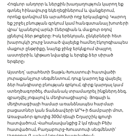
Հոգևոր անդորր և ներքին խաղաղություն կարող եք
գտնել հինավուրց եկեղեցիներում և վանքերում,
որոնք գտնվում են արահետի ողջ երկայնքով։ Կարող
եք շրջել բնության գրկում կամ հանգստանալ խոտերի
վրա՝ կլանելով արևի էներգիան և մաքուր օդով
լցնելով ձեր թոքերը: Իսկ երեկոյան, ընկերների հետ
խարույկի շուրջ նստած վայելեք համեղ էկոլոգիապես
մաքուր ընթրիքը, նայեք ջինջ երկնքում փայլող
աստղերին, կիթառ նվագեք և երգեք ձեր սիրած
երգերը։
Այստեղ՝ արահետի Տաթև-Խուստուփ հատվածի
յուրաքանչյուր սեգմենտում, դուք կարող եք վայելել
ձեր հանգիստը բնության գրկում, գիրք կարդալ կամ
ստեղծագործել, ժամանակ տրամադրել ինքներդ ձեզ,
զբաղվել յոգայով և մեդիտացիայով։ Յոգայի և
մեդիտացիայի համար առանձնապես հարմար
բացատներ կան Տանձավերի ԱՐԿ-ի ճամբարի մոտ,
Առաջաձոր գյուղից 300մ դեպի Շղարշիկ գյուղի
հատվածում, Վահանավանքից 2 կմ դեպի Բեխ
հատվածում, Բաղաբուրջ-Խուստուփ սեգմենտի՝
Ստորոտ (Նավչա) կոչվող հատվածում։