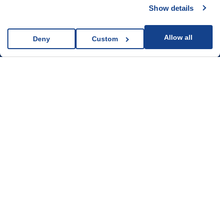
Հետևեք մեզ սոցիալական
Show details
media, advertising and analytics partners who may
ցանցերում
combine it with other information that you’ve provided to
them or that they’ve collected from your use of their
Allow all
Deny
Custom
services.
Մեր մասին
Մեր աշխատանքները
Այլ
Հետադարձ կապ