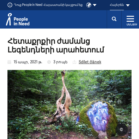
Դուք People in Need Հայաստանի կայքում եք
Հայերեն
ՄԵՆՅՈՒ
Přeskočit na obsah
Հետաքրքիր ժամանց
Լեգենդների արահետում
15 ապր, 2021 թ.
3 րոպե
Sdílet článek
©