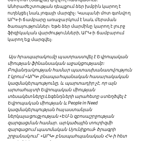
Անհրաժեշտության դեպքում ձեր խմբին կարող է
ուղեկցել նաև յոգայի մարզիչ։ Կապանի մոտ գտնվող
ԱՐԿ-ի ճամբարը առաջարկում է նաև մերսման
ծառայություններ։ Եթե ձեր մարմինը կարող է լուրջ
ֆիզիկական վարժությունների, ԱՐԿ-ի ճամբարում
կարող եք մարզվել։
Այս հրապարակումը պատրաստվել է Եվրոպական
միության ֆինանսական աջակցությամբ:
Բովանդակության համար պատասխանատվություն
է կրում «ԱՐԿ» բնապահպանական հասարակական
կազմակերպությունը, և պարտադիր չէ, որ այն
արտահայտի Եվրոպական միության
տեսակետները:Լեգենդների արահետը ստեղծվել է
Եվրոպական միության և People in Need
կազմակերպության հայաստանյան
ներկայացուցչության «ԵՄ-ն զբոսաշրջության
զարգացման համար․ արկածային տուրիզմի
զարգացում պատմական Սյունիքում» ծրագրի
շրջանակում` «ԱՐԿ» բնապահպանական ՀԿ-ի հետ