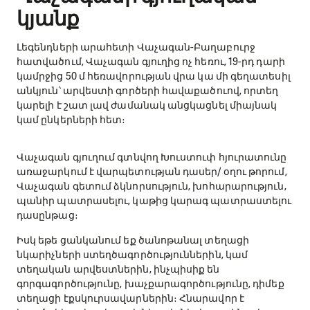
կյանք
Լեգենդների արահետի Վաչագան-Բաղաբուրջ
հատվածում, Վաչագան գյուղից ոչ հեռու, 19-րդ դարի
կամրջից 50 մ հեռավորության վրա կա մի գեղատեսիլ
անկյուն՝ արվեստի գործերի հավաքածուով, որտեղ
կարելի է շատ լավ ժամանակ անցկացնել միայնակ
կամ ընկերների հետ։
Վաչագան գյուղում գտնվող Խուստուփ հյուրատունը
առաջարկում է վարպետության դասեր/ օղու թորում,
Վաչագան գետում ձկնորսություն, խոհարարություն,
պանիր պատրասելու, կաթից կարագ պատրաստելու
դասընթաց։
Իսկ եթե ցանկանում եք ծանոթանալ տեղացի
նկարիչների ստեղծագործություններին, կամ
տեղական արվեստներին, ինչպիսիք են
գորգագործությունը, խաչքարագործությունը, դիմեք
տեղացի էքսկուրսավարներին։ Հնարավոր է