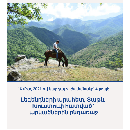
16 մրտ, 2021 թ. | կարդալու ժամանակը՝ 4 րոպե
Լեգենդների արահետ, Տաթև-
Խուստուփ հատված`
արկածներին ընդառաջ