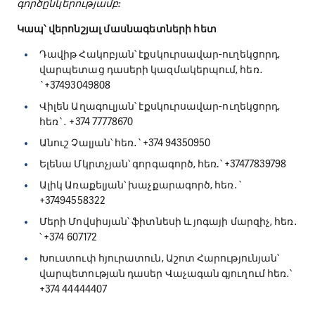
գործընկերությամբ:
Կապ՝ վերոնշյալ մասնագետների հետ
Դավիթ Հակոբյան՝ էքսկուրսավար-ուղեկցորդ,
վարպետաց դասերի կազմակերպում, հեռ․
`+37493049808
Վիլեն Աղագուլյան՝ էքսկուրսավար-ուղեկցորդ,
հեռ`․ +374 77778670
Անուշ Չալյան՝ հեռ․`+374 94350950
Ելենա Մկրտչյան՝ գորգագործ, հեռ.`+37477839798
Ալիկ Առաքելյան՝ խաչքարագործ, հեռ․`
+37494558322
Մերի Մովսիսյան՝ ֆիտնեսի և յոգայի մարզիչ, հեռ․
՝ +374 607172
Խուստուփ հյուրատուն, Աշոտ Հարությունյան՝
վարպետության դասեր Վաչագան գյուղում հեռ․՝
+374 44444407