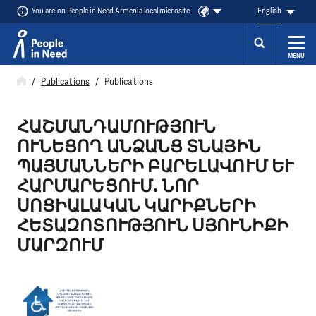
You are on People in Need Armenia local microsite
English
MENU
Skip to content
Publications
Publications
ՀԱՇՄԱՆԴԱՄՈՒԹՅՈՒՆ
ՈՒՆԵՑՈՂ ԱՆՁԱՆՑ ՏՆԱՅԻՆ
ՊԱՅՄԱՆՆԵՐԻ ԲԱՐԵԼԱՎՈՒՄ ԵՒ Հ
ԱՐՄԱՐԵՑՈՒՄ. ՆՈՐ Ս
ՈՑԻԱԼԱԿԱՆ ԿԱՐԻՔՆԵՐԻ Հ
ԵՏԱԶՈՏՈՒԹՅՈՒՆ ՍՅՈՒՆԻՔԻ Մ
ԱՐԶՈՒՄ