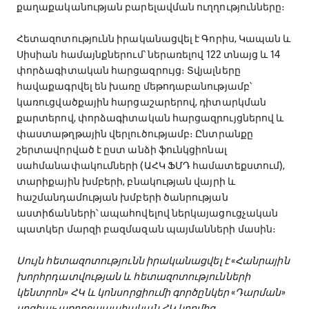
քաղաքականության բարելավման ուղղությունները։
Հետազոտությունն իրականացվել է Գորիս, Կապան և
Սիսիան համայնքներում՝ ներառելով 122 տնայց և 14
փորձագիտական հարցազրույց։ Տվյալները
հավաքագրվել են խառը մեթոդաբանությամբ՝
կառուցվածքային հարցաշարերով, դիտարկման
քարտերով, փորձագիտական հարցազրույցներով և
փաստաթղթային վերլուծությամբ։ Ընտրանքը
շերտավորված է ըստ անձի ֆունկցիոնալ
սահմանափակումների (ԱՀԿ ՖՄԴ համատեքստում),
տարիքային խմբերի, բնակության վայրի և
հաշմանդամության խմբերի ծանրության
աստիճանների՝ ապահովելով ներկայացուցչական
պատկեր մարզի բազմազան պայմանների մասին։
Սույն հետազոտությունն իրականացվել է «Հանրային
խորհրդատվության և հետազոտությունների
կենտրոն» ՀԿ և կոնսորցիումի գործընկեր «Դարման»
սոցիալ-առողջապահական ՀԿ կողմից